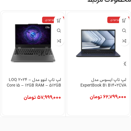
محصولات مرتبط
اتمام موجودی
اتمام موجودی
لپ تاپ ایسوس مدل
لپ تاپ لنوو مدل LOQ 2024 –
Core i5 – 12GB RAM – 512GB
ExpertBook B1 B1402CVA
SSD
62,799,000
تومان
57,999,000
تومان