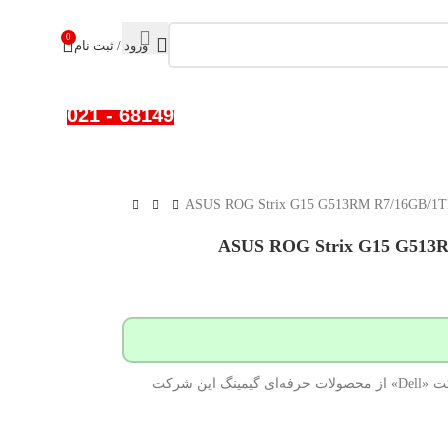
0
ورود / ثبت نام
68149 - 021
لپ تاپ DELL G15 از سری لپ‌تاپ‌های G شرکت «Dell» از محصولات حرفه‌ای گیمینگ این شرکت