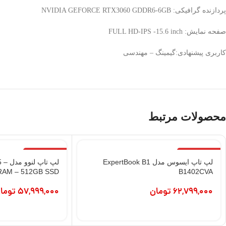
پردازنده گرافیکی: NVIDIA GEFORCE RTX3060 GDDR6-6GB
صفحه نمایش: FULL HD-IPS -15.6 inch
کاربری پیشنهادی:گیمینگ – مهندسی
محصولات مرتبط
اتمام موجودی
اتمام موجودی
لپ تاپ ایسوس مدل ExpertBook B1
لپ ت
RAM – 512GB SSD
B1402CVA
62,799,000
تومان
57,999,000
توما