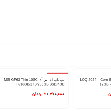
اتمام موجودی
اپ لنوو مدل LOQ 2024 – Core i5 –
لپ تاپ ام اس آی MSI GF63 Thin 10SC
I7/16GB/1TB/256GB SSD/4GB
12GB 
ن
50,300,000
تومان