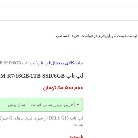
لیست قیمت موبایل
فرم درخواست خرید اقساطی
خانه
کالای دیجیتال
لپ تاپ
لپ تاپ ASUS ROG Strix G15 G513RM R7/16GB/1TB SSD/6GB
لپ تاپ ASUS ROG Strix G15 G513RM R7/16GB/1TB SSD/6GB
50,500,000
تومان
آخرین بروزرسانی قیمت: 2 سال پیش
هستند
ناموجود