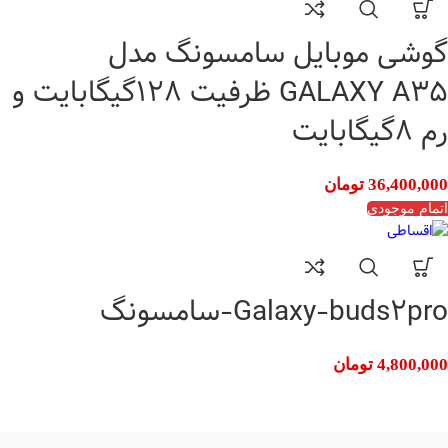
گوشی موبایل سامسونگ مدل
GALAXY A35 ظرفیت 128گیگابایت و
رم 8گیگابایت
36,400,000
تومان
اتمام موجودی
Galaxy-buds2pro-سامسونگ
4,800,000
تومان