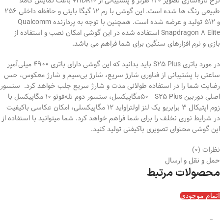
نرخ تازه‌سازی تصویر 120 هرتز و پشتیبانی از HDR10+ باعث نمایش کاملا
طبیعی رنگ ها شده است. این گوشی با رم 12 گیگا بایتی و حافظه داخلی 256
و 512 تولید و عرضه شده است. همچنین با توجه به پردازنده Qualcomm
Snapdragon 8 Elite استفاده شده در این گوشی امکان نصب و استفاده از
بازی و نرم افزارهای سنگین برای شما فراهم می باشد.
در مورد باتری S25 Plus باید بدانید که این گوشی دارای باتری 4900 میلی‌آمپر
ساعتی با پشتیبانی از فناوری شارژ سریع، شارژ بی‌سیم و شارژ معکوس، حس
رضایت شما را در استفاده طولانی مدت و شارژ سریع جلب خواهد کرد. سنسور
اصلی دوربین S25 Plus
ب
50مگاپیکسل، سنسور دوم تله‌فوتو 10 مگاپیکسل با
زوم اپتیکال 3 برابریو یک لنز اولتراواید 12 مگاپیکسلی، امکان عکاسی باکیفیت
در شرایط نوری نخلف را برای شما فراهم خواهد کرد. شما میتوانید با استفاده از
این گوشی محتوای تصویری باکیفتی تولید کنید.
نظرات (0)
حمل و نقل و ارسال
محصولات مرتبط
اتمام موجودی