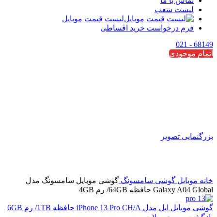
تماس با ما
لیست شعب
لیست قیمت موبایل
فرم درخواست خرید اقساطی
68149 - 021
اتمام موجودی
بزرگنمایی تصویر
خانه
موبایل
گوشی سامسونگ
گوشی موبایل سامسونگ مدل
Galaxy A04 Global حافظه 64GB/ رم 4GB
گوشی موبایل اپل مدل iPhone 13 Pro CH/A حافظه 1TB/ رم 6GB