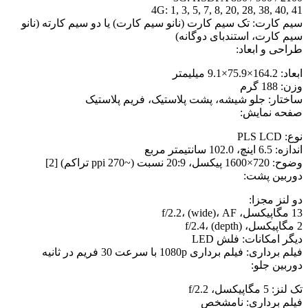
4G: 1, 3, 5, 7, 8, 20, 28, 38, 40, 41
سیم کارت: تک سیم کارت (نانو سیم کارت) یا دو سیم کارته (نانو
سیم کارت، استندبای دوگانه)
طراحی و ابعاد:
ابعاد: 164.2×75.9×9.1 میلیمتر
وزن: 188 گرم
ساختار: جلو شیشه، پشت پلاستیک، فریم پلاستیک
صفحه نمایش:
نوع: PLS LCD
اندازه: 6.5 اینچ، 102.0 سانتیمتر مربع
وضوح: 720×1600 پیکسل، 20:9 نسبت (~270 ppi تراکم) [2]
دوربین پشت:
دو لنز مجزا:
13 مگاپیکسل، f/2.2، (wide)، AF
2 مگاپیکسل، f/2.4، (depth)
دیگر امکانات: فلش LED
فیلم برداری: فیلم برداری 1080p با سرعت 30 فریم در ثانیه
دوربین جلو:
تک لنز: 5 مگاپیکسل، f/2.2
فیلم برداری: نامشخص