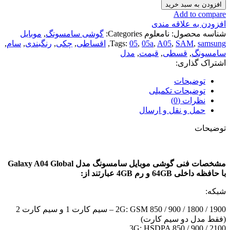
افزودن به سبد خرید
Add to compare
افزودن به علاقه مندی
شناسه محصول:
نامعلوم
Categories:
گوشی سامسونگ
,
موبایل
samsung
,
SAM
,
A05
,
05a
,
05
Tags:
,
اقساطی
,
چکی
,
رنگبندی
,
سام
,
سامسونگ
,
قسطی
,
قیمت
,
مدل
اشتراک گذاری:
توضیحات
توضیحات تکمیلی
نظرات (0)
حمل و نقل و ارسال
توضیحات
مشخصات فنی گوشی موبایل سامسونگ مدل Galaxy A04 Global
با حافظه داخلی 64GB و رم 4GB عبارتند از:
شبکه:
2G: GSM 850 / 900 / 1800 / 1900 – سیم کارت 1 و سیم کارت 2
(فقط مدل دو سیم کارت)
3G: HSDPA 850 / 900 / 2100