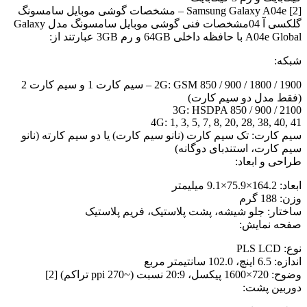
[2] Samsung Galaxy A04e – مشخصات گوشی موبایل سامسونگ
گلکسی آ 04مشخصات فنی گوشی موبایل سامسونگ مدل Galaxy
A04e Global با حافظه داخلی 64GB و رم 3GB عبارتند از:
شبکه:
2G: GSM 850 / 900 / 1800 / 1900 – سیم کارت 1 و سیم کارت 2
(فقط مدل دو سیم کارت)
3G: HSDPA 850 / 900 / 2100
4G: 1, 3, 5, 7, 8, 20, 28, 38, 40, 41
سیم کارت: تک سیم کارت (نانو سیم کارت) یا دو سیم کارته (نانو
سیم کارت، استندبای دوگانه)
طراحی و ابعاد:
ابعاد: 164.2×75.9×9.1 میلیمتر
وزن: 188 گرم
ساختار: جلو شیشه، پشت پلاستیک، فریم پلاستیک
صفحه نمایش:
نوع: PLS LCD
اندازه: 6.5 اینچ، 102.0 سانتیمتر مربع
وضوح: 720×1600 پیکسل، 20:9 نسبت (~270 ppi تراکم) [2]
دوربین پشت: