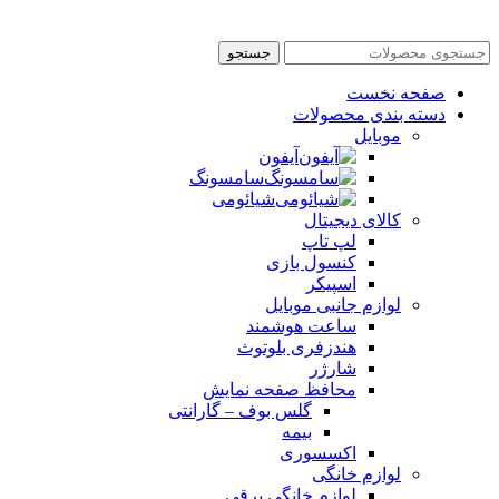
جستجو
صفحه نخست
دسته بندی محصولات
موبایل
آیفون
سامسونگ
شیائومی
کالای دیجیتال
لپ تاپ
کنسول بازی
اسپیکر
لوازم جانبی موبایل
ساعت هوشمند
هندزفری بلوتوث
شارژر
محافظ صفحه نمایش
گلس بوف – گارانتی
بیمه
اکسسوری
لوازم خانگی
لوازم خانگی برقی