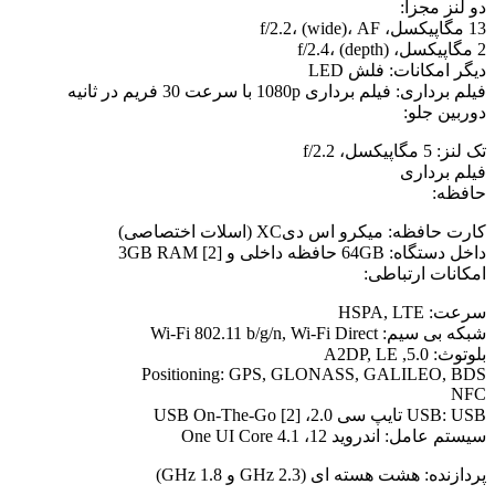
دو لنز مجزا:
13 مگاپیکسل، f/2.2، (wide)، AF
2 مگاپیکسل، f/2.4، (depth)
دیگر امکانات: فلش LED
فیلم برداری: فیلم برداری 1080p با سرعت 30 فریم در ثانیه
دوربین جلو:
تک لنز: 5 مگاپیکسل، f/2.2
فیلم برداری
حافظه:
کارت حافظه: میکرو اس دیXC (اسلات اختصاصی)
داخل دستگاه: 64GB حافظه داخلی و 3GB RAM [2]
امکانات ارتباطی:
سرعت: HSPA, LTE
شبکه بی سیم: Wi-Fi 802.11 b/g/n, Wi-Fi Direct
بلوتوث: 5.0, A2DP, LE
Positioning: GPS, GLONASS, GALILEO, BDS
NFC
USB: USB تایپ سی 2.0، USB On-The-Go [2]
سیستم عامل: اندروید 12، One UI Core 4.1
پردازنده: هشت هسته ای (2.3 GHz و 1.8 GHz)