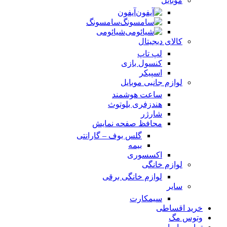
موبایل
آیفون
سامسونگ
شیائومی
کالای دیجیتال
لپ تاپ
کنسول بازی
اسپیکر
لوازم جانبی موبایل
ساعت هوشمند
هندزفری بلوتوث
شارژر
محافظ صفحه نمایش
گلس بوف – گارانتی
بیمه
اکسسوری
لوازم خانگی
لوازم خانگی برقی
سایر
سیمکارت
خرید اقساطی
وتوس مگ