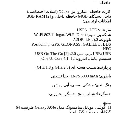
حافظه:
کارت حافظه: میکرو اس دیXC (اسلات اختصاصی)
داخل دستگاه: 64GB حافظه داخلی و 3GB RAM [2]
امکانات ارتباطی:
سرعت: HSPA، LTE
شبکه بی سیم: Wi-Fi 802.11 b/g/n، Wi-Fi Direct
بلوتوث: 5.0، A2DP، LE
Positioning: GPS، GLONASS، GALILEO، BDS
NFC
USB: USB تایپ سی 2.0، USB On-The-Go [2]
سیستم عامل: اندروید 12، One UI Core 4.1
پردازنده: هشت هسته ای (2.3 GHz و 1.8 GHz)
باطری: Li-Po 5000 mAh، جدا نشدنی
رنگ بندی: مشکی، مسی، آبی روشن
حسگرها: شتاب سنج، حسگر مجاورتی
منبع:
[1] گوشی موبایل سامسونگ مدل Galaxy A04e ظرفیت 64
گیگابایت و رم 3 گیگابایت