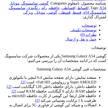
شناسه محصول:
نامعلوم
Categories:
گوشی سامسونگ
,
موبایل
A54
Tags:
,
اقساط
,
اقساطی
,
حافظه
,
رام
,
رنگبندی
,
سامسونگ
,
سامسونگ a54
,
قسط
,
قسطی
,
گوشی
,
موبایل
,
ویژگی
اشتراک گذاری:
توضیحات
توضیحات تکمیلی
نظرات (0)
حمل و نقل و ارسال
توضیحات
گوشی Samsung Galaxy A54 یکی از محصولات شرکت سامسونگ
است که در ادامه مشخصات آن را بررسی می‌کنیم:
مشخصات فنی گوشی Samsung Galaxy A54:
صفحه نمایش: دارای صفحه نمایش 6.4 اینچی با تکنولوژی
Super AMOLED و رزولوشن Full HD+ است
[2]
.
حافظه داخلی: دارای حافظه داخلی 128 گیگابایت است
[2]
.
حافظه RAM: دارای 6 گیگابایت حافظه RAM است
[2]
.
حافظه قابل ارتقا: این گوشی از کارت حافظه microSD به
ظرفیت تا 1 ترابایت پشتیبانی می‌کند
[2]
.
اتصالات و شبکه: این گوشی از فناوری 5G برای اتصال به