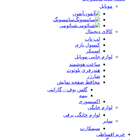
موبایل
آیفون
سامسونگ
شیائومی
کالای دیجیتال
لپ تاپ
کنسول بازی
اسپیکر
لوازم جانبی موبایل
ساعت هوشمند
هندزفری بلوتوث
شارژر
محافظ صفحه نمایش
گلس بوف – گارانتی
بیمه
اکسسوری
لوازم خانگی
لوازم خانگی برقی
سایر
سیمکارت
خرید اقساطی