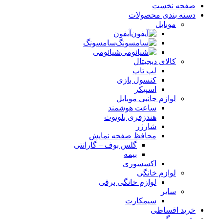
صفحه نخست
دسته بندی محصولات
موبایل
آیفون
سامسونگ
شیائومی
کالای دیجیتال
لپ تاپ
کنسول بازی
اسپیکر
لوازم جانبی موبایل
ساعت هوشمند
هندزفری بلوتوث
شارژر
محافظ صفحه نمایش
گلس بوف – گارانتی
بیمه
اکسسوری
لوازم خانگی
لوازم خانگی برقی
سایر
سیمکارت
خرید اقساطی