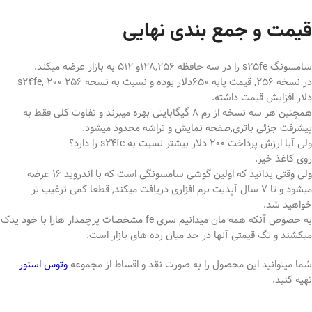
قیمت و جمع بندی نهایی
سامسونگ s25fe را در سه حافظه 128,256و 512 به بازار عرضه میکند.
در نسخه 256, قیمت پایه 650دلار بوده و نسبت به نسخه 256 s24fe, 200
دلار افزایش قیمت داشته.
همچنین هر سه نسخه از رم 8 گیگابایتی بهره میبرند و تفاوت کلی فقط به
پیشرفت جزئی باتری,صفحه نمایش و تراشه محدود میشود.
ولی آیا ارزش پرداخت 200 دلار بیشتر نسبت به s24fe را دارد؟
روی کاغذ خیر.
ولی وقتی بدانید که اولین گوشی سامسونگی است که با اندروید 16 عرضه
میشود و تا 7 سال آپدیت نرم افزاری دریافت میکند, قطعا کمی ترغیب تر
خواهید شد.
به خصوص آنکه همه مان میدانیم سری fe مشخصات پرچمدار هارا با خود یدک
میکشند و تگ قیمتی آنها در حد میان رده های بازار است.
شما میتوانید این محصول را به صورت نقد و اقساط از مجموعه
وتوس استور
تهیه کنید.