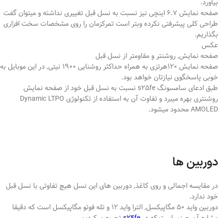
بیاورد.
صفحه نمایش 6.7 اینچی نیز نسبت به نسل قبل تغییری نداشته و میتوان گفت
طراحی کلی پیشرفتی نکرده وبتر است تمرکزمان را روی مشخصات سخت افزاری
بگذاریم.
عکس
صفحه نمایش, روشنتر و مقاومتر از نسل قبل
صفحه نمایش 120هرتزی به همراه حداکثر روشنایی 1900 نیتی, در این موبایل به
خوبی پاسخگوی نیازتان خواهد بود.
طبق ادعای سامسونگ s25fe نسبت به نسل قبل خود از صفحه نمایش
روشنتری بهره میبرد و تفاوت آن به استفاده از تکنولوژی Dynamic LTPO
AMOLED محدود میشود.
دوربین ها
در مقایسه اجمالی و روی کاغذ, دوربین های این نسل هیچ تفاوتی با نسل قبل
خود ندارد.
دوربین واید 50 مگاپیکسل, الترا واید 12 و تله فوتو مگاپیکسل است که دقیقا