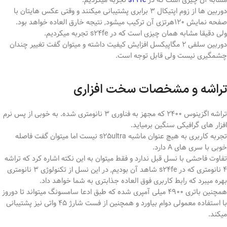
مشابه آن چیزی است که در
s24fe
تجربه میکردیم.
دوربین ها از زوم اپتیکال 3 برابری پشتیبانی میکنند و وقتی عکس هایتان با
صفحه نمایش 120هرتزی آن ترکیب میشود, نتیجه خارق العاده خواهد بود.
ولی دقیقا مشابه همان چیزی است که در s24fe تجربه میکردیم.
دوربین سلفی 2 مگاپیکسل افزایش کیفیت داشته و میتوان گفت تغییر چندان
چشمگیری نیست ولی قابل توجه است.
تراشه و مشخصات سخت افزاری
تراشه اگزینوس 2400 که مجهز به فناوری 3 نانومتری شده. به خوبی از پس نرم
افزار های گرافیکی سنگین برمیاید.
تجربه کاربری به هیچ عنوان ماشبه s25ultra نیست اما میتوان گفت فاصله
خوبی با سری های A دارد.
تفاوت فاحشی با نسل قبل ندارد و فقط میتوان به این نکته اشاره کرد که تراشه
4 نانومتری که در s24fe شاهد آن بودیم, در این نسل از تکنولوژی 3 نانومتری
بهره میبرد که رابط کاربری فوق العاده جذابتری به شما خواهد داد.
همچنین باتری 4900 میلی آمپری شده که طبق ادعا سامسونگ میتواند تا دوروز
با استفاده معمولی دوام بیاورد و همچنین از فست شارژ 45 واتی نیز پشتیبانی
میکند.