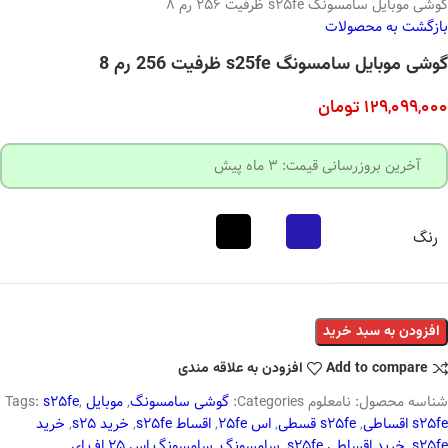
گوشی موبایل سامسونگ s25fe ظرفیت 256 رم 8
بازگشت به محصولات
گوشی موبایل سامسونگ s25fe ظرفیت 256 رم 8
129,099,000
تومان
آخرین بروزرسانی قیمت: 3 ماه پیش
رنگ
افزودن به سبد خرید
Add to compare
افزودن به علاقه مندی
شناسه محصول:
نامعلوم
Categories:
گوشی سامسونگ
,
موبایل
,
s25fe
Tags:
s25fe اقساطی
,
s25fe قسطی
,
اس 25fe
,
اقساط s25fe
,
خرید s25
,
خرید
s25fe
,
خرید اقساطی s25fe
,
سامسونگ
,
سامسونگ اس 25 اف ای