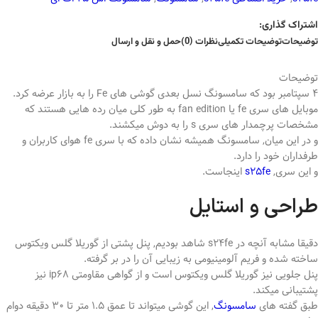
اشتراک گذاری:
توضیحات
توضیحات تکمیلی
نظرات (0)
حمل و نقل و ارسال
توضیحات
4 سپتامبر بود که سامسونگ نسل بعدی گوشی های Fe را به بازار عرضه کرد.
موبایل های سری fe یا fan edition به طور کلی میان رده هایی هستند که
مشخصات پرچمدار های سری s را به دوش میکشند.
و در این میان, سامسونگ همیشه نشان داده که با سری fe هوای کاربران و
طرفداران خود را دارد.
و این سری,
s25fe
اینجاست.
طراحی و استایل
دقیقا مشابه آنچه در s24fe شاهد بودیم, پنل پشتی از گوریلا گلس ویکتوس
ساخته شده و فریم آلومینیومی به زیبایی آن را در بر گرفته.
پنل جلویی نیز گوریلا گلس ویکتوس است و از گواهی مقاومتی ip68 نیز
پشتیبانی میکند.
طبق گفته های
سامسونگ
, این گوشی میتواند تا عمق 1.5 متر تا 30 دقیقه دوام