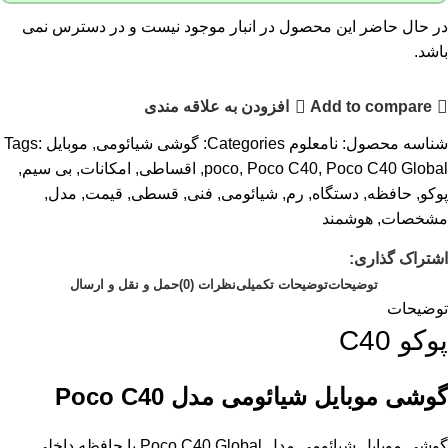
در حال حاضر این محصول در انبار موجود نیست و در دسترس نمی
باشد.
Add to compare
افزودن به علاقه مندی
شناسه محصول:
نامعلوم
Categories:
گوشی شیائومی
,
موبایل
Tags:
Poco C40 Global
,
Poco C40
,
poco
,
اقساطی
,
امکانات
,
بی سیم
,
پوکو
,
حافظه
,
دستگاه
,
رم
,
شیائومی
,
فنی
,
قسطی
,
قیمت
,
مدل
,
مشخصات
,
هوشمند
اشتراک گذاری:
توضیحات
توضیحات تکمیلی
نظرات (0)
حمل و نقل و ارسال
توضیحات
پوکو C40
گوشی موبایل شیائومی مدل Poco C40
گوشی موبایل شیائومی مدل Poco C40 Global با حافظه داخلی