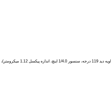
سه لنز مجزا: 64 مگاپیکسل (دیافراگم f/1.8، سنسور 1/2.0 اینچ، اندازه پیکسل 0.7 میکرومتر)، 8 مگاپیکسل (دیافراگم f/2.2، لنز اولتراواید با زاویه دید 119 درجه، سنسور 1/4.0 اینچ، اندازه پیکسل 1.12 میکرومتر)،