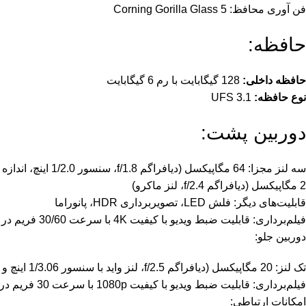
فن آوری محافظ: Corning Gorilla Glass 5
حافظه:
حافظه داخلی:
128 گیگابایت با رم 6 گیگابایت
نوع حافظه:
UFS 3.1
دوربین پشت:
2 مگاپیکسل (دیافراگم f/2.4، لنز ماکرو)
قابلیت‌های دیگر: فلش LED، تصویربرداری HDR، پانوراما
فیلم‌برداری: قابلیت ضبط ویدیو با کیفیت 4K با سرعت 30/60 فریم در ثانیه و 1080p با سرعت 30/60 فریم در ثانیه
دوربین جلو:
تک لنز: 20 مگاپیکسل (دیافراگم f/2.5، لنز واید با سنسور 1/3.06 اینچ و اندازه پیکسل 1.0 میکرومتر)
فیلم‌برداری: قابلیت ضبط ویدیو با کیفیت 1080p با سرعت 30 فریم در ثانیه
امکانات ارتباطی: