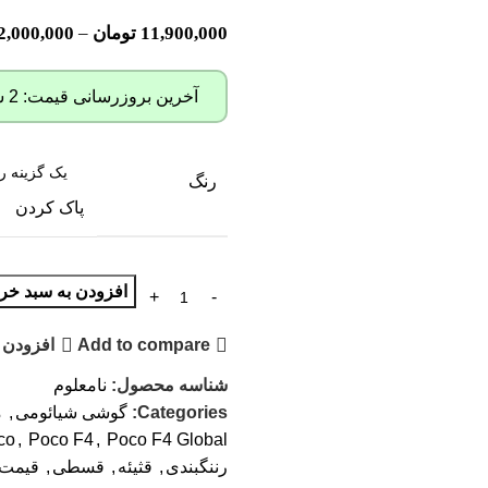
11,900,000
تومان
–
2,000,000
آخرین بروزرسانی قیمت: 2 سال پیش
رنگ
پاک کردن
افزودن به سبد خری
Add to compare
افزودن 
شناسه محصول:
نامعلوم
Categories:
گوشی شیائومی
,
م
co
,
Poco F4
,
Poco F4 Global
رننگبندی
,
قثیئه
,
قسطی
,
قیمت