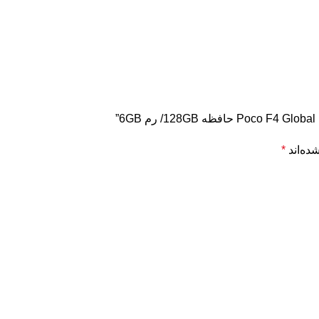
”
ده‌اند
*