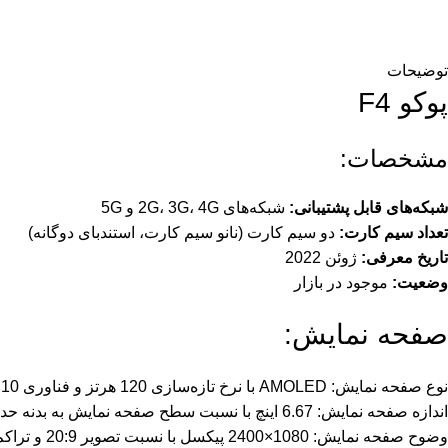
توضیحات
پوکو F4
مشخصات:
شبکه‌های قابل پشتیبانی:
شبکه‌های 2G، 3G، 4G و 5G
تعداد سیم کارت:
دو سیم کارت (نانو سیم کارت، استندبای دوگانه)
تاریخ معرفی:
ژوئن 2022
وضعیت:
موجود در بازار
صفحه نمایش:
نوع صفحه نمایش: AMOLED با نرخ تازه‌سازی 120 هرتز و فناوری HDR10 پلاس+ و Dolby Vision
اندازه صفحه نمایش: 6.67 اینچ با نسبت سطح صفحه نمایش به بدنه حدود 86.6 درصد
وضوح صفحه نمایش: 1080×2400 پیکسل با نسبت تصویر 20:9 و تراکم حدود 395 پیکسل در هر اینچ