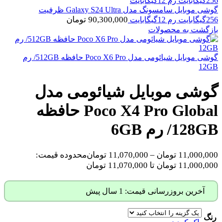
گوشی موبایل سامسونگ مدل Galaxy S24 Ultra ظرفیت
90,300,000
تومان
256گیگابایت رم 12گیگابایت
بازگشت به محصولات
گوشی موبایل شیائومی مدل Poco X6 Pro حافظه 512GB/ رم
12GB
گوشی موبایل شیائومی مدل
Poco X4 Pro Global حافظه
128GB/ رم 6GB
11,000,000
تومان
–
11,070,000
تومان
محدوده قیمت:
11,000,000 تومان تا 11,070,000 تومان
آخرین بروزرسانی قیمت: 1 سال پیش
رنگ