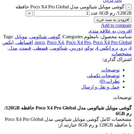
پاک کردن
گوشی موبایل شیائومی مدل Poco X4 Pro Global حافظه
128GB/ رم 6GB عدد
افزودن به سبد خرید
Add to compare
افزودن به علاقه مندی
شناسه محصول:
نامعلوم
Categories:
گوشی شیائومی
,
موبایل
Tags:
Poco X4 Pro Global
,
Poco X4 Pro
,
Poco X4
,
poco
,
اقساطی
,
ایکس
4
,
پرو
,
پرو ایکس 4
,
پوکو
,
دوربین
,
شیائومی
,
قسطی
,
قیمت
,
مدل
,
مشخصات
اشتراک گذاری:
توضیحات
توضیحات تکمیلی
نظرات (0)
حمل و نقل و ارسال
توضیحات
گوشی موبایل شیائومی مدل Poco X4 Pro Global حافظه 128GB/
رم 6GB
مشخصات کامل گوشی موبایل شیائومی مدل Poco X4 Pro Global
با حافظه 128GB و رم 6GB عبارتند از: