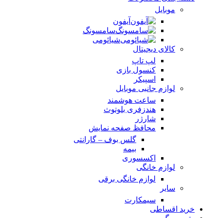
موبایل
آیفون
سامسونگ
شیائومی
کالای دیجیتال
لپ تاپ
کنسول بازی
اسپیکر
لوازم جانبی موبایل
ساعت هوشمند
هندزفری بلوتوث
شارژر
محافظ صفحه نمایش
گلس بوف – گارانتی
بیمه
اکسسوری
لوازم خانگی
لوازم خانگی برقی
سایر
سیمکارت
خرید اقساطی