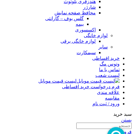
هندزفری بلوتوث
شارژر
محافظ صفحه نمایش
گلس بوف – گارانتی
بیمه
اکسسوری
لوازم خانگی
لوازم خانگی برقی
سایر
سیمکارت
خرید اقساطی
وتوس مگ
تماس با ما
لیست شعب
لیست قیمت موبایل
فرم درخواست خرید اقساطی
علاقه مندی
مقایسه
ورود / ثبت نام
سبد خرید
بستن
فروشگاه