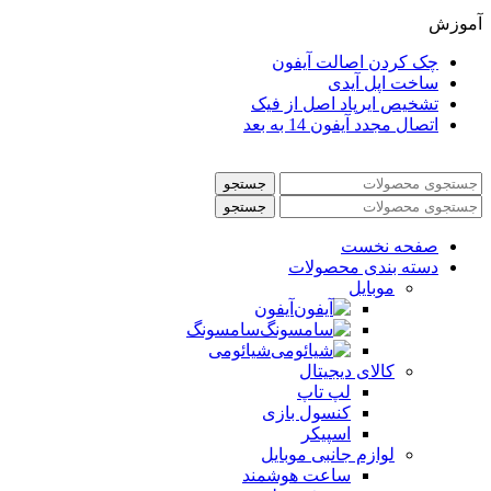
آموزش
چک کردن اصالت آیفون
ساخت اپل آیدی
تشخیص ایرپاد اصل از فیک
اتصال مجدد آیفون 14 به بعد
جستجو
جستجو
صفحه نخست
دسته بندی محصولات
موبایل
آیفون
سامسونگ
شیائومی
کالای دیجیتال
لپ تاپ
کنسول بازی
اسپیکر
لوازم جانبی موبایل
ساعت هوشمند