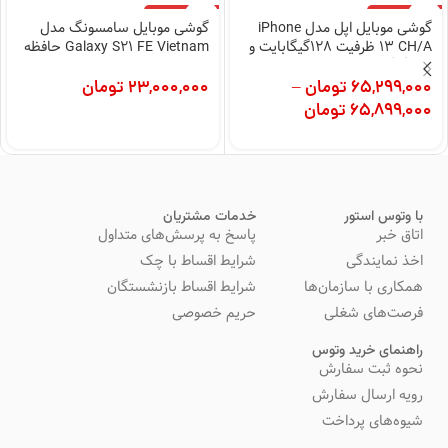
اتمام موجودی
اتمام موجودی
گوشی موبایل اپل مدل iPhone
گوشی موبایل سامسونگ مدل
13 CH/A ظرفیت 128گیگابایت و
Galaxy S21 FE Vietnam حافظه
رم 4گیگابایت
256GB/ رم 8GB
65,299,000
تومان
–
23,000,000
تومان
65,899,000
تومان
با وتوس استور
خدمات مشتریان
اتاق خبر
پاسخ به پرسش‌های متداول
اخذ نمایندگی
شرایط اقساط با چک
همکاری با سازمان‌ها
شرایط اقساط بازنشستگان
فرصت‌های شغلی
حریم خصوصی
راهنمای خرید وتوس
نحوه ثبت سفارش
رویه ارسال سفارش
شیوه‌های پرداخت