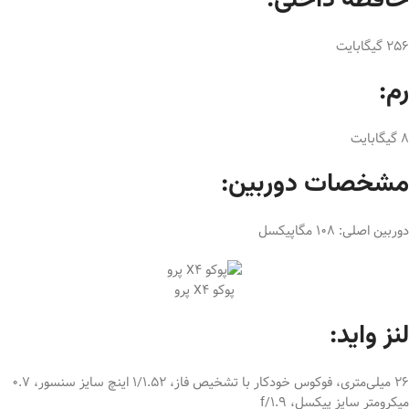
حافظه داخلی:
256 گیگابایت
رم:
8 گیگابایت
مشخصات دوربین:
دوربین اصلی: 108 مگاپیکسل
پوکو X4 پرو
لنز واید:
26 میلی‌متری، فوکوس خودکار با تشخیص فاز، 1/1.52 اینچ سایز سنسور، 0.7
میکرومتر سایز پیکسل، f/1.9