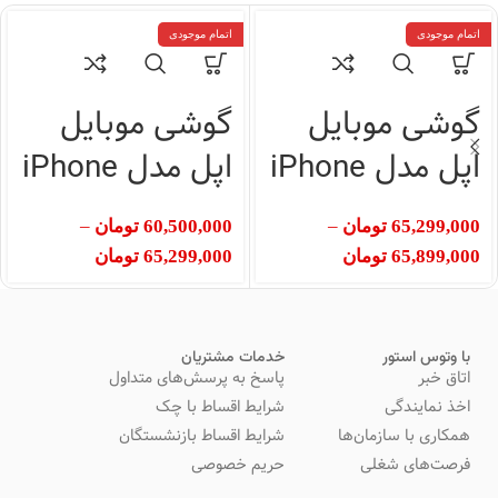
اتمام موجودی
اتمام موجودی
گوشی موبایل
گوشی موبایل
اپل مدل iPhone
اپل مدل iPhone
13 CH/A
13 CH/A
65,299,000
تومان
–
60,500,000
تومان
–
ظرفیت
ظرفیت
65,899,000
تومان
65,299,000
تومان
128گیگابایت و
256گیگابایت رم
رم 4گیگابایت
4گیگابایت
با وتوس استور
خدمات مشتریان
اتاق خبر
پاسخ به پرسش‌های متداول
اخذ نمایندگی
شرایط اقساط با چک
همکاری با سازمان‌ها
شرایط اقساط بازنشستگان
فرصت‌های شغلی
حریم خصوصی