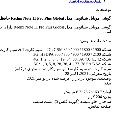
حمل و نقل و ارسال
256GB/
رم
توضیحات
8GB
عدد
گوشی موبایل شیائومی مدل Redmi Note 11 Pro Plus Global حافظه 256GB/ رم 8GB
است
مشخصات عمومی:
شبکه 2G: GSM 850 / 900 / 1800 / 1900 – سیم کارت 1 & سیم کارت 2
شبکه 3G: HSDPA 800 / 850 / 900 / 1900 / 2100
شبکه 4G: 1, 2, 3, 5, 8, 19, 34, 38, 39, 40, 41, 42
شبکه 5G: 1, 3, 5, 8, 28, 38, 41, 77, 78 SA/NSA
سیم کارت: دو سیم کارته (نانو سیم کارت، استندبای دوگانه)
تاریخ معرفی: 2021، اکتبر 28
وضعیت: موجود در بازار. عرضه شده در نوامبر 2021
بدنه:
ابعاد: 163.7×76.2×8.3 میلیمتر
وزن: 204 گرم
ساختار: جلو شیشه (گوریلا گلس 5)، پشت شیشه
صفحه نمایش: