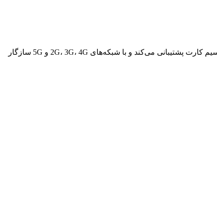
گوشی موبایل شیائومی مدل Redmi Note 11 Pro Plus Global دارای حافظه داخلی 256 گیگابایت و رم 8 گیگابایت است [1]. این گوشی از دو سیم کارت پشتیبانی می‌کند و با شبکه‌های 2G، 3G، 4G و 5G سازگار