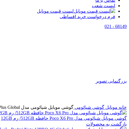
تماس با ما
لیست شعب
لیست قیمت موبایل
فرم درخواست خرید اقساطی
68149 - 021
اتمام موجودی
بزرگنمایی تصویر
خانه
موبایل
گوشی شیائومی
گوشی موبایل شیائومی مدل Redmi Note 11 Pro Plus Global حافظه 256GB/ رم 8GB
گوشی موبایل شیائومی مدل Poco X6 Pro حافظه 512GB/ رم 12GB
بازگشت به محصولات