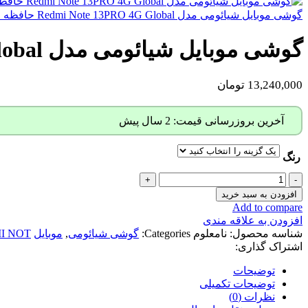
گوشی موبایل شیائومی مدل Redmi Note 13PRO 4G Global حافظه 256GB/ رم 8GB
گوشی موبایل شیائومی مدل Redmi Note 11 Pro Plus Global حافظه 256GB/ رم 8GB
13,240,000
تومان
آخرین بروزرسانی قیمت: 2 سال پیش
رنگ
گوشی
موبایل
افزودن به سبد خرید
شیائومی
Add to compare
مدل
افزودن به علاقه مندی
Redmi
شناسه محصول:
نامعلوم
Categories:
گوشی شیائومی
,
موبایل
I NOT
Note
اشتراک گذاری:
11
Pro
توضیحات
Plus
توضیحات تکمیلی
Global
نظرات (0)
حافظه