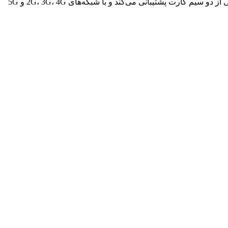
Chipset:گوشی موبایل شیائومی مدل Redmi Note 11 Pro Plus Global دارای حافظه داخلی 256 گیگابایت و رم 8 گیگابایت است [1]. این گوشی از دو سیم کارت پشتیبانی می‌کند و با شبکه‌های 2G، 3G، 4G و 5G