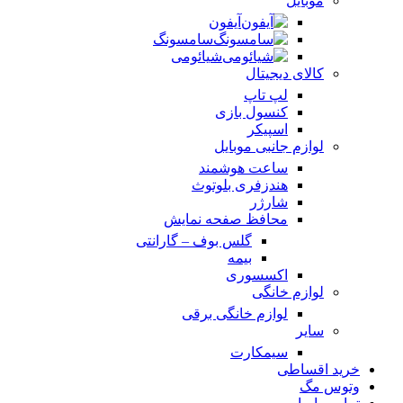
موبایل
آیفون
سامسونگ
شیائومی
کالای دیجیتال
لپ تاپ
کنسول بازی
اسپیکر
لوازم جانبی موبایل
ساعت هوشمند
هندزفری بلوتوث
شارژر
محافظ صفحه نمایش
گلس بوف – گارانتی
بیمه
اکسسوری
لوازم خانگی
لوازم خانگی برقی
سایر
سیمکارت
خرید اقساطی
وتوس مگ