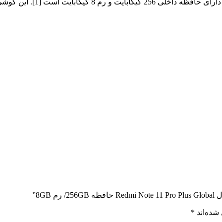
8G”
شده‌اند
*