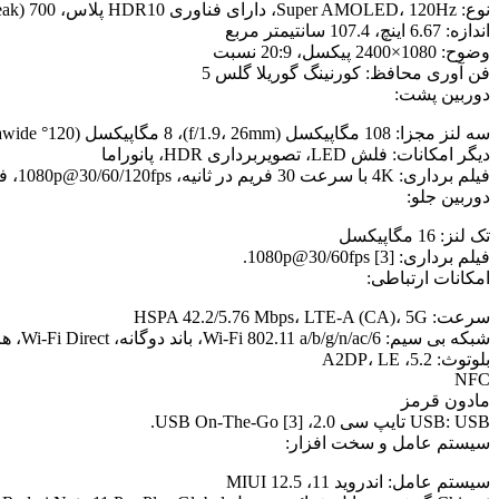
نوع: Super AMOLED، 120Hz، دارای فناوری HDR10 پلاس، 700 nits، 1200 nits (peak)
اندازه: 6.67 اینچ، 107.4 سانتیمتر مربع
وضوح: 1080×2400 پیکسل، 20:9 نسبت
فن آوری محافظ: کورنینگ گوریلا گلس 5
دوربین پشت:
سه لنز مجزا: 108 مگاپیکسل (f/1.9، 26mm)، 8 مگاپیکسل (120° ultrawide)، 2 مگاپیکسل (telephoto macro)
دیگر امکانات: فلش LED، تصویربرداری HDR، پانوراما
فیلم برداری: 4K با سرعت 30 فریم در ثانیه، 1080p@30/60/120fps، فیلم برداری 720p با سرعت 960 فریم در ثانیه
دوربین جلو:
تک لنز: 16 مگاپیکسل
فیلم برداری: 1080p@30/60fps [3].
امکانات ارتباطی:
سرعت: HSPA 42.2/5.76 Mbps، LTE-A (CA)، 5G
شبکه بی سیم: Wi-Fi 802.11 a/b/g/n/ac/6، باند دوگانه، Wi-Fi Direct، هات اسپات
بلوتوث: 5.2، A2DP، LE
NFC
مادون قرمز
USB: USB تایپ سی 2.0، USB On-The-Go [3].
سیستم عامل و سخت افزار:
سیستم عامل: اندروید 11، MIUI 12.5