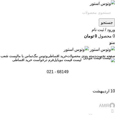
جستجو
ورود / ثبت نام
0
محصول
0
تومان
منو
صفحه نخست
دسته بندی محصولات
خرید اقساطی
وتوس مگ
تماس با ما
لیست شعب
فرم درخواست خرید اقساطی
لیست قیمت موبایل
68149 - 021
10
اردیبهشت
,
,
,
تکنولوژی و کالای دیجیتال
راهنمای خرید
راهنمای خرید گوشی
نقد و بررسی
AMIR
0