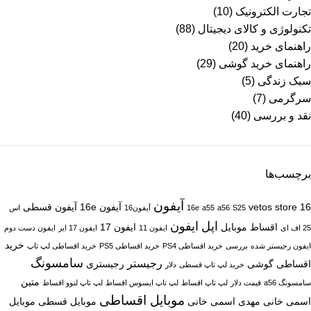
تجارت الکترونیک
(10)
تکنولوژی و کالای دیجیتال
(88)
راهنمای خرید
(20)
راهنمای خرید گوشی
(29)
سبک زندگی
(5)
سرگرمی
(7)
نقد و بررسی
(40)
برچسب‌ها
آیفون
16
vetos store
آیفون 16e
آیفون قسطی
S25
a56
a55
16e
آیفون16
اس
اپل
ایفون
اقساط موبایل
ایفون 17
25 اف ای
ایفون 11
ایفون 17 ایر
ایفون دست دوم
خرید
ایفون رجیستر شده
بررسی
خرید اقساطی PS4
خرید اقساطی PS5
خرید اقساطی لپ تاپ
سامسونگ
رجیستر
اقساطی گوشی
رجیستری
خرید لپ تاپ قسطی
دلار
متین
سامسونگ a56
قیمت دلار
لپ تاپ اقساط
لپ تاپ ایسوس اقساط
لپ تاپ لنوو اقساط
موبایل اقساطی
اسمی خانی
مهدی اسمی خانی
موبایل قسطی
موبایل