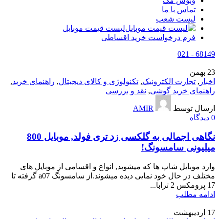
وتوس مگ
تماس با ما
لیست شعب
لیست قیمت موبایل
فرم درخواست خرید اقساطی
68149 - 021
23
بهمن
اخبار
,
تجارت الکترونیک
,
تکنولوژی و کالای دیجیتال
,
راهنمای خرید
,
راهنمای خرید گوشی
,
نقد و بررسی
ارسال توسط
AMIR
0
دیدگاه
نگاهی اجمالی به گلکسی زد تری فولد, موبایل 800
میلیونی سامسونگ!
وارد موبایل شاپ ها که میشوید, انواع و اقسامی از موبایل های
مختلف در حال خود نمایی دیده میشوند.از سامسونگ a07 گرفته تا
17 پرومکس 2 ترابا...
ادامه مطلب
17
اردیبهشت