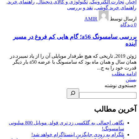
اخبار
,
تجارت الکترونیک
,
تکنولوژی و کالای دیجیتال
,
راهنمای خرید
,
راهنمای خرید گوشی
,
نقد و بررسی
ارسال توسط
AMIR
0
دیدگاه
بررسی سامسونگ a56؛ گام هایی کم فروغ در مسیر
آینده
ژوئن 2019, تاریخی که هیچ طرفدار موبایلی آن را از یاد نمیبرد.در
همان سال و همان ماه بود که سامسونگ با عرضه a50 بار دیگر
قدرت خود را به ج...
ادامه مطلب
بستن
جستجوی نوشته
آخرین مطالب
نگاهی اجمالی به گلکسی زد تری فولد, موبایل 800 میلیونی
سامسونگ!
تلگرام به زودی جایگزین اینستاگرام خواهد شد!