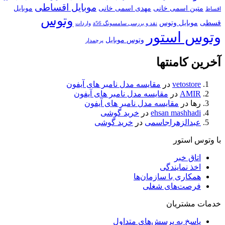
موبایل اقساطی
متین اسمی خانی
مهدی اسمی خانی
موبایل
اقساط
وتوس
قسطی
موبایل وتوس
نقد و بررسی سامسونگ a56
واردات
وتوس استور
وتوس موبایل
پرچمدار
آخرین کامنتها
vetostore
در
مقایسه مدل نامبر های آیفون
AMIR
در
مقایسه مدل نامبر های آیفون
رها
در
مقایسه مدل نامبر های آیفون
ehsan mashhadi
در
خرید گوشی
عبدالزهراجاسمی
در
خرید گوشی
با وتوس استور
اتاق خبر
اخذ نمایندگی
همکاری با سازمان‌ها
فرصت‌های شغلی
خدمات مشتریان
پاسخ به پرسش‌های متداول