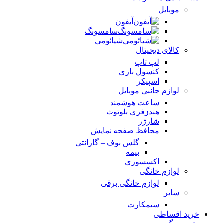
موبایل
آیفون
سامسونگ
شیائومی
کالای دیجیتال
لپ تاپ
کنسول بازی
اسپیکر
لوازم جانبی موبایل
ساعت هوشمند
هندزفری بلوتوث
شارژر
محافظ صفحه نمایش
گلس بوف – گارانتی
بیمه
اکسسوری
لوازم خانگی
لوازم خانگی برقی
سایر
سیمکارت
خرید اقساطی