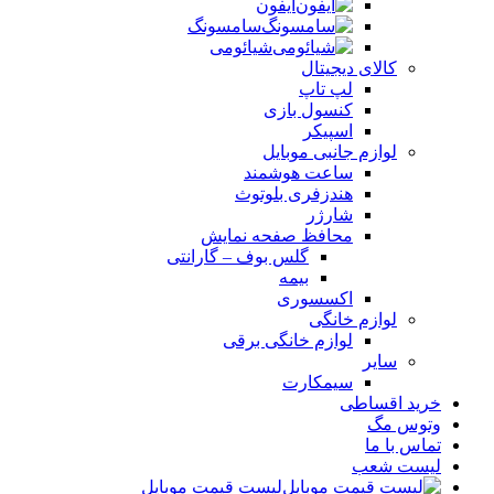
آیفون
سامسونگ
شیائومی
کالای دیجیتال
لپ تاپ
کنسول بازی
اسپیکر
لوازم جانبی موبایل
ساعت هوشمند
هندزفری بلوتوث
شارژر
محافظ صفحه نمایش
گلس بوف – گارانتی
بیمه
اکسسوری
لوازم خانگی
لوازم خانگی برقی
سایر
سیمکارت
خرید اقساطی
وتوس مگ
تماس با ما
لیست شعب
لیست قیمت موبایل