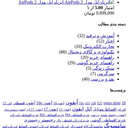
ایرپاد اپل مدل AirPods 2
امتیاز
5.00
از 5
9,899,000
تومان
دسته بندی مطالب
آموزش و ترفند
(32)
اخبار
(52)
تجارت الکترونیک
(10)
تکنولوژی و کالای دیجیتال
(88)
راهنمای خرید
(20)
راهنمای خرید گوشی
(29)
سبک زندگی
(5)
سرگرمی
(7)
نقد و بررسی
(40)
برچسب‌ها
آیفون
16
vetos store
آیفون 16e
آیفون قسطی
S25
a56
a55
16e
آیفون16
اس 25
اپل
ایفون
اقساط موبایل
ایفون 17
اف ای
ایفون 11
ایفون 17 ایر
ایفون دست دوم
ایفون رجیستر شده
بررسی
خرید اقساطی PS4
خرید اقساطی PS5
خرید اقساطی لپ تاپ
رجیستر
خرید اقساطی گوشی
رجیستری
خرید لپ تاپ قسطی
دلار
سامسونگ
سامسونگ a56
قیمت دلار
لپ تاپ اقساط
لپ تاپ ایسوس اقساط
لپ تاپ لنوو