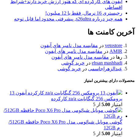
آیفون های کارکرده ای که هنوز ارزش خرید دارند+شرایط
اقساطی
رجیستری 16 نرمال, فقط با 12 میلیون!
همه چیز درباره s26ultra, پیشرفتی محدود اما قابل توجه
آخرین کامنت ها
vetostore
در
مقایسه مدل نامبر های آیفون
AMIR
در
مقایسه مدل نامبر های آیفون
رها
در
مقایسه مدل نامبر های آیفون
ehsan mashhadi
در
خرید گوشی
عبدالزهراجاسمی
در
خرید گوشی
محصولات دارای بیشترین امتیاز
آیفون 13
پرومکس 256 گیگابایت za/a کارکرده
امتیاز
5.00
از 5
گوشی موبایل شیائومی مدل Poco X6 Pro حافظه 512GB/
رم 12GB
امتیاز
5.00
از 5