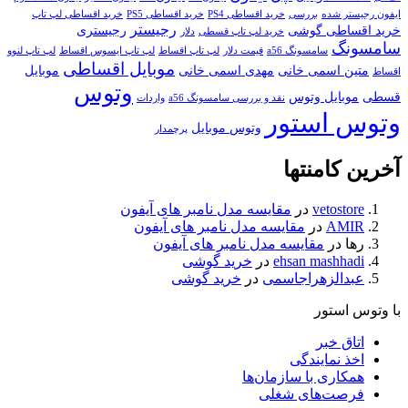
ایفون رجیستر شده
بررسی
خرید اقساطی PS4
خرید اقساطی PS5
خرید اقساطی لپ تاپ
رجیستر
خرید اقساطی گوشی
رجیستری
خرید لپ تاپ قسطی
دلار
سامسونگ
سامسونگ a56
قیمت دلار
لپ تاپ اقساط
لپ تاپ ایسوس اقساط
لپ تاپ لنوو
موبایل اقساطی
متین اسمی خانی
مهدی اسمی خانی
موبایل
اقساط
وتوس
قسطی
موبایل وتوس
نقد و بررسی سامسونگ a56
واردات
وتوس استور
وتوس موبایل
پرچمدار
آخرین کامنتها
vetostore
در
مقایسه مدل نامبر های آیفون
AMIR
در
مقایسه مدل نامبر های آیفون
رها
در
مقایسه مدل نامبر های آیفون
ehsan mashhadi
در
خرید گوشی
عبدالزهراجاسمی
در
خرید گوشی
با وتوس استور
اتاق خبر
اخذ نمایندگی
همکاری با سازمان‌ها
فرصت‌های شغلی