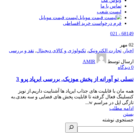
وتوس مگ
تماس با ما
لیست شعب
لیست قیمت موبایل
فرم درخواست خرید اقساطی
68149 - 021
02
مهر
اخبار
,
تجارت الکترونیک
,
تکنولوژی و کالای دیجیتال
,
نقد و بررسی
ارسال توسط
AMIR
0
دیدگاه
نسلی نو آورانه از پخش موزیک, بررسی ایرپاد پرو 3
همه مان با قابلیت های جذاب ایرپاد ها آشناییت داریم.از نویز
کنسلینگ فعال گرفته تا قابلیت پخش های فضایی و سه بعدی.به
تازگی اپل در مراسم w...
ادامه مطلب
بستن
جستجوی نوشته