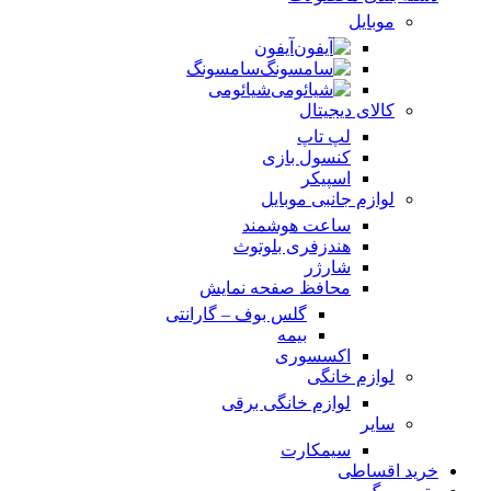
موبایل
آیفون
سامسونگ
شیائومی
کالای دیجیتال
لپ تاپ
کنسول بازی
اسپیکر
لوازم جانبی موبایل
ساعت هوشمند
هندزفری بلوتوث
شارژر
محافظ صفحه نمایش
گلس بوف – گارانتی
بیمه
اکسسوری
لوازم خانگی
لوازم خانگی برقی
سایر
سیمکارت
خرید اقساطی