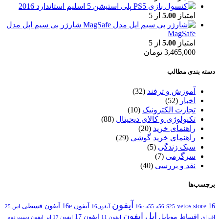
پلی استیشن 5 اسلیم استاندارد 2016
امتیاز
5.00
از 5
شارژر بی سیم اپل مدل
MagSafe
امتیاز
5.00
از 5
3,465,000
تومان
دسته بندی مطالب
آموزش و ترفند
(32)
اخبار
(52)
تجارت الکترونیک
(10)
تکنولوژی و کالای دیجیتال
(88)
راهنمای خرید
(20)
راهنمای خرید گوشی
(29)
سبک زندگی
(5)
سرگرمی
(7)
نقد و بررسی
(40)
برچسب‌ها
آیفون
16
vetos store
آیفون 16e
آیفون قسطی
S25
a56
a55
16e
آیفون16
اس 25
اپل
ایفون
اقساط موبایل
ایفون 17
اف ای
ایفون 11
ایفون 17 ایر
ایفون دست دوم