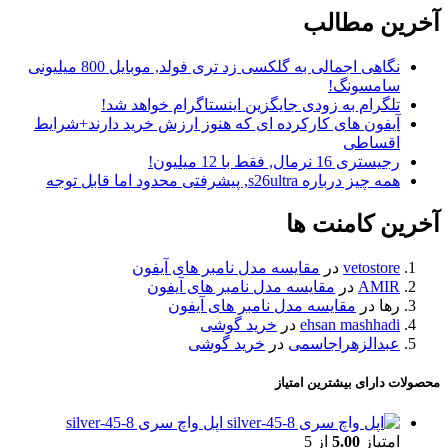
آخرین مطالب
نگاهی اجمالی به گلکسی زد تری فولد, موبایل 800 میلیونی
سامسونگ!
تلگرام به زودی جایگزین اینستاگرام خواهد شد!
آیفون های کارکرده ای که هنوز ارزش خرید دارند+شرایط
اقساطی
رجیستری 16 نرمال, فقط با 12 میلیون!
همه چیز درباره s26ultra, پیشرفتی محدود اما قابل توجه
آخرین کامنت ها
vetostore
در
مقایسه مدل نامبر های آیفون
AMIR
در
مقایسه مدل نامبر های آیفون
رها
در
مقایسه مدل نامبر های آیفون
ehsan mashhadi
در
خرید گوشی
عبدالزهراجاسمی
در
خرید گوشی
محصولات دارای بیشترین امتیاز
اپل واچ سری 8-45-silver
امتیاز
5.00
از 5