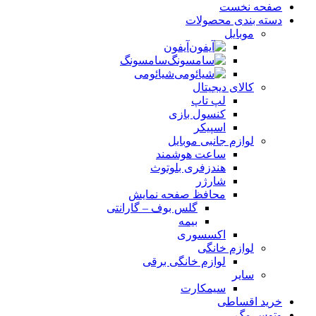
صفحه نخست
دسته بندی محصولات
موبایل
آیفون
سامسونگ
شیائومی
کالای دیجیتال
لپ تاپ
کنسول بازی
اسپیکر
لوازم جانبی موبایل
ساعت هوشمند
هندزفری بلوتوث
شارژر
محافظ صفحه نمایش
گلس بوف – گارانتی
بیمه
اکسسوری
لوازم خانگی
لوازم خانگی برقی
سایر
سیمکارت
خرید اقساطی
وتوس مگ