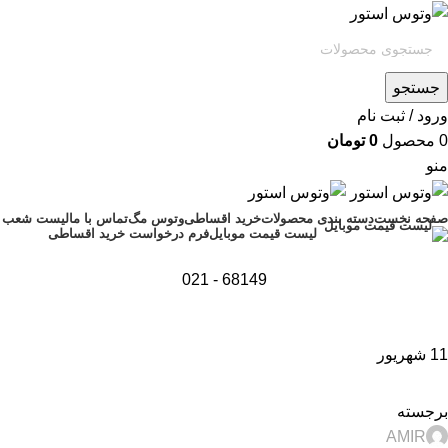
جستجو
ورود / ثبت نام
0
محصول
0
تومان
منو
صفحه نخست
دسته بندی محصولات
خرید اقساطی
وتوس مگ
تماس با ما
لیست شعب
فرم درخواست خرید اقساطی
لیست قیمت موبایل
68149 - 021
11
شهریور
,
,
اخبار
تکنولوژی و کالای دیجیتال
نقد و بررسی
برجسته
AMIR