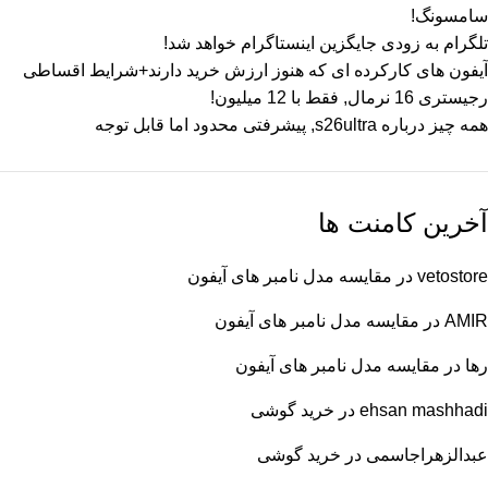
سامسونگ!
تلگرام به زودی جایگزین اینستاگرام خواهد شد!
آیفون های کارکرده ای که هنوز ارزش خرید دارند+شرایط اقساطی
رجیستری 16 نرمال, فقط با 12 میلیون!
همه چیز درباره s26ultra, پیشرفتی محدود اما قابل توجه
آخرین کامنت ها
vetostore
در
مقایسه مدل نامبر های آیفون
AMIR
در
مقایسه مدل نامبر های آیفون
رها
در
مقایسه مدل نامبر های آیفون
ehsan mashhadi
در
خرید گوشی
عبدالزهراجاسمی
در
خرید گوشی