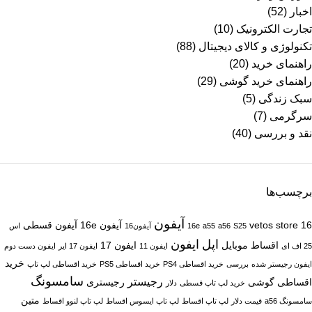
اخبار
(52)
تجارت الکترونیک
(10)
تکنولوژی و کالای دیجیتال
(88)
راهنمای خرید
(20)
راهنمای خرید گوشی
(29)
سبک زندگی
(5)
سرگرمی
(7)
نقد و بررسی
(40)
برچسب‌ها
آیفون
16
vetos store
آیفون 16e
آیفون قسطی
S25
a56
a55
16e
آیفون16
اس
اپل
ایفون
اقساط موبایل
ایفون 17
25 اف ای
ایفون 11
ایفون 17 ایر
ایفون دست دوم
خرید
ایفون رجیستر شده
بررسی
خرید اقساطی PS4
خرید اقساطی PS5
خرید اقساطی لپ تاپ
سامسونگ
رجیستر
اقساطی گوشی
رجیستری
خرید لپ تاپ قسطی
دلار
متین
سامسونگ a56
قیمت دلار
لپ تاپ اقساط
لپ تاپ ایسوس اقساط
لپ تاپ لنوو اقساط