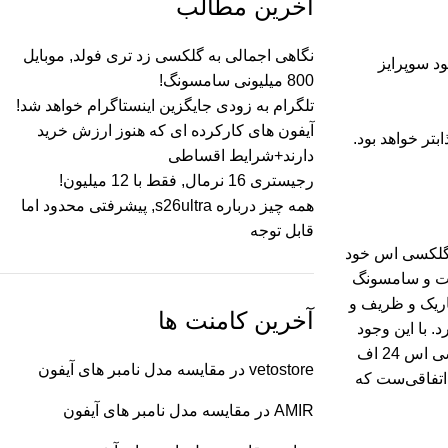
آخرین مطالب
نگاهی اجمالی به گلکسی زد تری فولد, موبایل
اده خود سوپرایز
800 میلیونی سامسونگ!
تلگرام به زودی جایگزین اینستاگرام خواهد شد!
آیفون های کارکرده ای که هنوز ارزش خرید
دارند+شرایط اقساطی
رجیستری 16 نرمال, فقط با 12 میلیون!
همه چیز درباره s26ultra, پیشرفتی محدود اما
قابل توجه
گوشی‌های پرچمدار گلکسی اس خود
ه همین منوال پیش خواهد رفت و سامسونگ
ار باریک و ظریف و
آخرین کامنت ها
ن از همان صفحه نمایش 6.7 اینچی بهره خواهد برد. با این وجود
سامسونگ با استفاده از یک باتری باریک‌تر، اما با عرض کمتر به دنبال کاهش ضخامت آن در مقایسه با S24 FE خواهد بود. البته ضخامت گلکسی اس 24 اف
vetostore
در
مقایسه مدل نامبر های آیفون
ین الان برابر با 8.8 میلیمتر است. بنابراین تفاوت در ضخامت نمی‌تواند چندان مشهود باشد. در عین حال باریک‌تر کردن گلکسی S25 FE اتفاقی‌ست که
AMIR
در
مقایسه مدل نامبر های آیفون