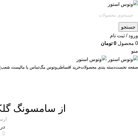
جستجو
ورود / ثبت نام
0
محصول
0
تومان
منو
صفحه نخست
دسته بندی محصولات
خرید اقساطی
وتوس مگ
تماس با ما
لیست شعب
تک
از سامسونگ گلکسی s25fe چه 
ارس
در ت
0