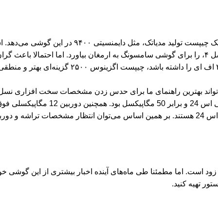
جزئیات جدیدی که از سوی GSMArena منتشر شده.که خبر از حضور یک چیپست تولید مدیاتک، مثل دا
تراشه البته می‌تواند قدرت فوق‌العاده‌ای، حتی برتر از اسنپدراگون ۸ نسل ۴، را برای گوشی سامسونگ به ارمغان بیاورد. اما احتما
خواهد شد. در عین حال اگر غول کره‌ای تصمیم به کاهش قیمت اس ۲۵ اف ای را داشته باشد، چیپست ا
Galaxy S24 FE با سری پرچمداران خانواده Galaxy S24 می‌تواند بهترین راهنمای ما برای حدس زدن مشخصات سخت افزا
برای مثال، حسگر اصلی دوربین در اس 24 اف ای مشابه سری گلکسی اس 24 و برا
فوتو 8 مگاپیکسلی به کار رفته در آن نیز همگی بسیار شبیه به گلکسی اس 24 هستند. بر همین اساس می‌توان انتظار مشخصات تر
ار نظر در خصوص مشخصات اس ۲۵ اف ای بسیار زود است. اما مطمئنا طی ماه‌های آینده اخبار بیشتری از این 
تور
تهیه کنید.