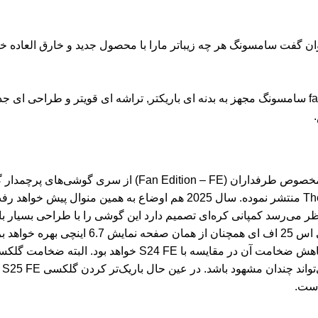
مایی سامسونگ گلکسی s24fe میگذرد. و میتوان گفت سامسونگ هر چه زیباتر مارا با محصول جدید و خارق الع
هر ساله نسخه‌ای مخصوص طرفداران (Fan Edition – FE) از سری 
را به بازار عرضه کرد. طبق گزارش‌های جدیدی که پایگاه معتبر The Elec منتشر نموده. سال 2025 هم اوضاع ب
. با این وجود به نظر می‌رسد کمپانی کره‌ای تصمیم دارد این گوشی را با طراحی بسی
در قالب مدل Slim به بازار عرضه نماید. به گزارش این رسانه، گلکسی اس 25 اف ای همچنا
ای هم
است.