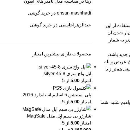
رها
در
مقایسه مدل نامبر های آیفون
ehsan mashhadi
در
خرید گوشی
عبدالزهراجاسمی
در
خرید گوشی
یمنسیتی ۹۴۰۰ در این گوشی می‌دهد. استفاده از این
لا باعث گران‌تر شدن آن
گزینوس ۲۵۰۰ گزینه‌ای بهتر و منطقی‌تر به شمار
محصولات دارای بیشترین امتیاز
ری نسل جدید باشد.
بر 50 مگاپیکسل بود. همچنین دوربین 12 مگاپیکسلی فوق عریض و تله
اشه و دوربینی هم‌تراز با
اپل واچ سری 8-45-silver
امتیاز
5.00
از 5
پلی استیشن 5 اسلیم استاندارد 2016
امتیاز
5.00
از 5
گوشی خواهیم شنید. شما
شارژر بی سیم اپل مدل MagSafe
امتیاز
5.00
از 5