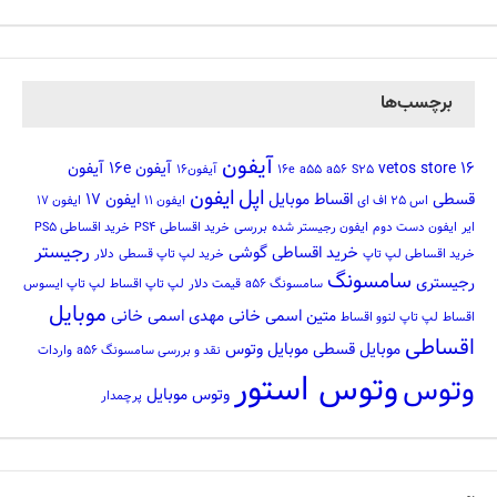
برچسب‌ها
آیفون
16
vetos store
آیفون 16e
آیفون
S25
a56
a55
16e
آیفون16
اپل
ایفون
قسطی
اقساط موبایل
ایفون 17
اس 25 اف ای
ایفون 11
ایفون 17
ایر
ایفون دست دوم
ایفون رجیستر شده
بررسی
خرید اقساطی PS4
خرید اقساطی PS5
رجیستر
خرید اقساطی گوشی
خرید اقساطی لپ تاپ
خرید لپ تاپ قسطی
دلار
سامسونگ
رجیستری
سامسونگ a56
قیمت دلار
لپ تاپ اقساط
لپ تاپ ایسوس
موبایل
متین اسمی خانی
مهدی اسمی خانی
اقساط
لپ تاپ لنوو اقساط
اقساطی
موبایل قسطی
موبایل وتوس
نقد و بررسی سامسونگ a56
واردات
وتوس استور
وتوس
وتوس موبایل
پرچمدار