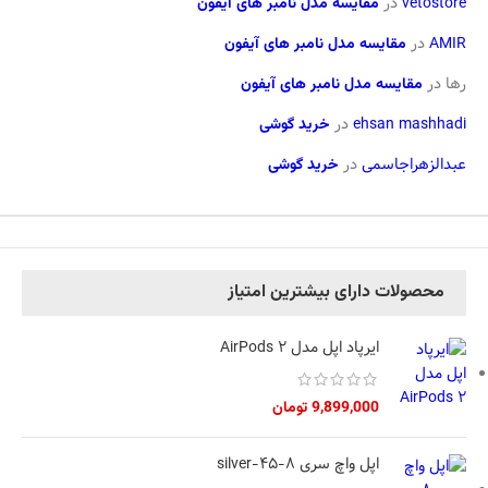
vetostore
در
مقایسه مدل نامبر های آیفون
AMIR
در
مقایسه مدل نامبر های آیفون
رها
در
مقایسه مدل نامبر های آیفون
ehsan mashhadi
در
خرید گوشی
عبدالزهراجاسمی
در
خرید گوشی
محصولات دارای بیشترین امتیاز
ایرپاد اپل مدل AirPods 2
9,899,000
تومان
اپل واچ سری 8-45-silver