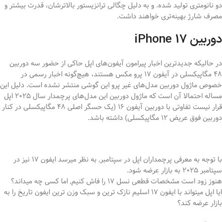
دو نانومتری تولید شده. و به دلیل چگالی ترانزیستور بالاترشان، قدرت بیشتر و
مصرف شارژ بهینه‌تری خواهند داشت.
دوربین iPhone 17
در حالیکه جدیدترین اخبار پیرامون آیفون‌های اپل حاکی از حضور سه دوربین
۴۸ مگاپیکسلی در آیفون ۱۷ پرو مکس هستند، هیچ‌گونه اخبار رسمی در
خصوص ماژول دوربین مدل‌های غیر پرو این گوشی منتشر نشده است. دلیل این
مساله احتمالا آن است که ماژول دوربین این مدل‌های پرچمدار سال ۲۰۲۵ اپل
قرار نیست تفاوتی با دوربین آیفون ۱۶ (یک حسگر اصلی ۴۸ مگاپیکسلی در کنار
دوربین فوق عریض ۱۲ مگاپیکسلی) داشته باشد.
با توجه به معرفی پرچمداران اپل در سپتامبر, به نظر میرسد ایفون 17 نیز در
سپتامبر 2025 به بازار عرضه شود.
هنوز زود است مشخصات قطعی نسل 17 را فاش کنیم, اما کسی چه میداند؟
ایا اپل میتواند با ایفون 17 اسلیم نازک ترین و سبک وزن ترین ایفون تاریخ را به
بازار عرضه کند؟