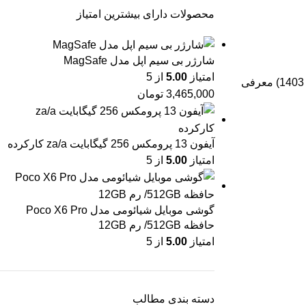
محصولات دارای بیشترین امتیاز
شارژر بی سیم اپل مدل MagSafe
امتیاز
5.00
از 5
اگر بازه زمانی معرفی مانند مدل قبلی باشد، باید انتظار داشته باشیم که شیائومی 15 اولترا در 2025 MWC بارسلون در ماه فوریه (بهمن-دی 1403) معرفی
3,465,000
تومان
آیفون 13 پرومکس 256 گیگابایت za/a کارکرده
امتیاز
5.00
از 5
گوشی موبایل شیائومی مدل Poco X6 Pro
حافظه 512GB/ رم 12GB
امتیاز
5.00
از 5
دسته بندی مطالب