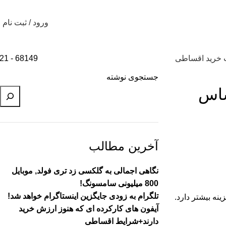
ورود / ثبت نام
 خرید اقساطی
68149 - 021
جستجوی نوشته
احساس
آخرین مطالب
نگاهی اجمالی به گلکسی زد تری فولد, موبایل
800 میلیونی سامسونگ!
تلگرام به زودی جایگزین اینستاگرام خواهد شد!
ر پنل عقب عرضه خواهد شد که در مقایسه با شیائومی 14 اولترا، یک گزینه بیشتر دارد.
آیفون های کارکرده ای که هنوز ارزش خرید
دارند+شرایط اقساطی