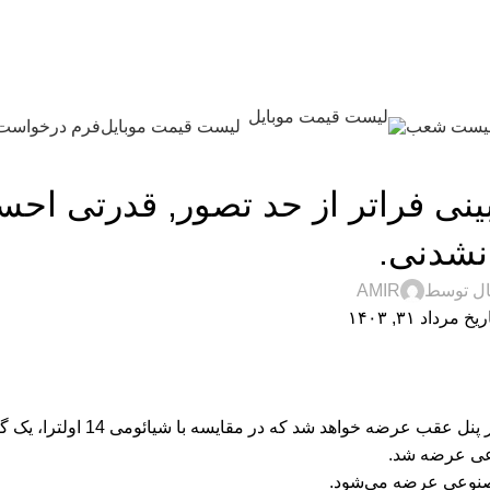
یست شعب
لیست قیمت موبایل
فرم درخواست
نولوژی و کالای دیجیتال
 15 الترا, دوربینی فراتر از حد تصور, قدرتی 
نشدنی.
ال توسط
AMIR
خ مرداد ۳۱, ۱۴۰۳
طبق یک شایعه جدید از چین، شیائومی 15 اولترا با سه نسخه مختلف د
وعی عرضه شد.