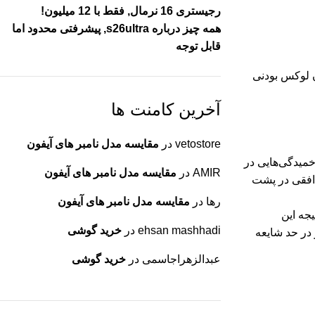
رجیستری 16 نرمال, فقط با 12 میلیون!
همه چیز درباره s26ultra, پیشرفتی محدود اما
قابل توجه
ن لوکس بودنی
آخرین کامنت ها
vetostore
در
مقایسه مدل نامبر های آیفون
 پردازنده اسنپدراگون 8 نسل 4 کوالکام استفاده می‌کند و دارای صفحه‌نمایش لمسی «2K» (معروف به +QHD) با خمیدگی‌هایی در
AMIR
در
مقایسه مدل نامبر های آیفون
 به صورت افقی در پشت
رها
در
مقایسه مدل نامبر های آیفون
را ارائه می‌دهد. در نتیجه این
ehsan mashhadi
در
خرید گوشی
در حد شایعه
عبدالزهراجاسمی
در
خرید گوشی