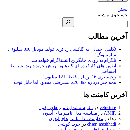
بستن
جستجوی نوشته
آخرین مطالب
نگاهی اجمالی به گلکسی زد تری فولد, موبایل 800 میلیونی
سامسونگ!
تلگرام به زودی جایگزین اینستاگرام خواهد شد!
آیفون های کارکرده ای که هنوز ارزش خرید دارند+شرایط
اقساطی
رجیستری 16 نرمال, فقط با 12 میلیون!
همه چیز درباره s26ultra, پیشرفتی محدود اما قابل توجه
آخرین کامنت ها
vetostore
در
مقایسه مدل نامبر های آیفون
AMIR
در
مقایسه مدل نامبر های آیفون
رها
در
مقایسه مدل نامبر های آیفون
ehsan mashhadi
در
خرید گوشی
عبدالزهراجاسمی
در
خرید گوشی