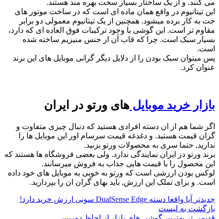
می کنند. و از یک ساختار بسیار سخت بهره مند هستند.
این تیتانیوم در واقع همان ماده ای است که در ساخت موتور های
جت به کار برده میشود. همچنین از یک تیتانیوم معمولی دو برابر
مقاوم تر است. این گوشی با وجود ترکیبات فوق العاده ای که دارد،
بسیار سبک است. چرا که قاب آن از جنس منیزیم ساخته شده
است.
پس میتوان سبک بودن را از دلایل دیگر گرانی موبایل های این برند
عنوان کرد.
بازار خرید موبایل
های ورتو در ایران
اگر شما هم از ان دسته افرادی هستید که دنبال چیزی متفاوت و
گران قیمت هستید. و دغدغه قیمت سرسام اور این موبایل ها را
ندارید, حتما سری به محصولات ورتو بزنید.
برند ورتو در ایران نمایندگی ندارد. ولی بعضی فروشگاه ها هستند که
این محصول را با قیمت هایی جذاب به فروش میرسانند.
لوکس بودن ارزشی است که ورتو به خوبی به موبایل های خود داده
است. و برای تملک این ارزش, باید بهای گران ان را بپردازید.
جدیدتر
آیا واقعا دسته DualSense Edge سونی ارزش خرید دارد!
بازگشت به لیست
قدیمی تر
بهترین گوشی های بازار از لحاظ دوربین