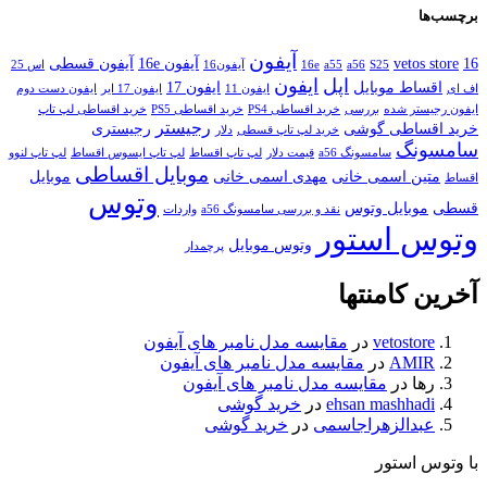
برچسب‌ها
آیفون
16
vetos store
آیفون 16e
آیفون قسطی
S25
a56
a55
16e
آیفون16
اس 25
اپل
ایفون
اقساط موبایل
ایفون 17
اف ای
ایفون 11
ایفون 17 ایر
ایفون دست دوم
ایفون رجیستر شده
بررسی
خرید اقساطی PS4
خرید اقساطی PS5
خرید اقساطی لپ تاپ
رجیستر
خرید اقساطی گوشی
رجیستری
خرید لپ تاپ قسطی
دلار
سامسونگ
سامسونگ a56
قیمت دلار
لپ تاپ اقساط
لپ تاپ ایسوس اقساط
لپ تاپ لنوو
موبایل اقساطی
متین اسمی خانی
مهدی اسمی خانی
موبایل
اقساط
وتوس
قسطی
موبایل وتوس
نقد و بررسی سامسونگ a56
واردات
وتوس استور
وتوس موبایل
پرچمدار
آخرین کامنتها
vetostore
در
مقایسه مدل نامبر های آیفون
AMIR
در
مقایسه مدل نامبر های آیفون
رها
در
مقایسه مدل نامبر های آیفون
ehsan mashhadi
در
خرید گوشی
عبدالزهراجاسمی
در
خرید گوشی
با وتوس استور