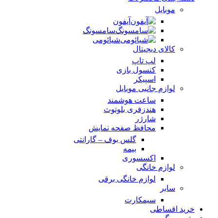
موبایل
آیفون
سامسونگ
شیائومی
کالای دیجیتال
لپ تاپ
کنسول بازی
اسپیکر
لوازم جانبی موبایل
ساعت هوشمند
هندزفری بلوتوث
شارژر
محافظ صفحه نمایش
گلس بوف – گارانتی
بیمه
اکسسوری
لوازم خانگی
لوازم خانگی برقی
سایر
سیمکارت
خرید اقساطی