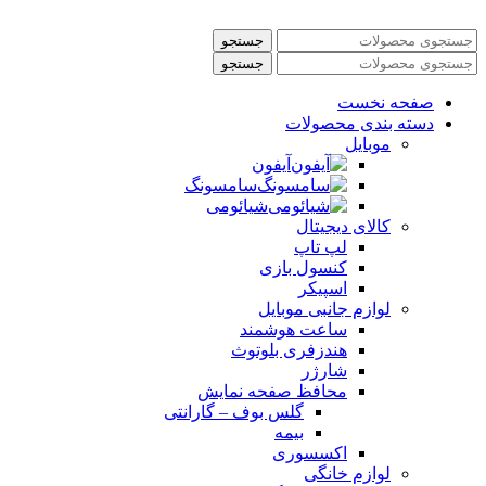
جستجو
جستجو
صفحه نخست
دسته بندی محصولات
موبایل
آیفون
سامسونگ
شیائومی
کالای دیجیتال
لپ تاپ
کنسول بازی
اسپیکر
لوازم جانبی موبایل
ساعت هوشمند
هندزفری بلوتوث
شارژر
محافظ صفحه نمایش
گلس بوف – گارانتی
بیمه
اکسسوری
لوازم خانگی