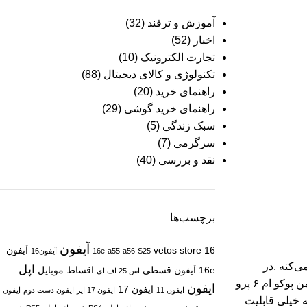
آموزش و ترفند
(32)
اخبار
(52)
تجارت الکترونیک
(10)
تکنولوژی و کالای دیجیتال
(88)
راهنمای خرید
(20)
راهنمای خرید گوشی
(29)
سبک زندگی
(5)
سرگرمی
(7)
نقد و بررسی
(40)
برچسب‌ها
آیفون
16
vetos store
آیفون
S25
a56
a55
16e
آیفون16
وب عمل می‌کنه .در
اپل
16e
آیفون قسطی
اقساط موبایل
اس 25 اف ای
شرایط نوری مناسب تصاویر با کیفیتی ثبت می‌کنه در هنگام شب هم با فعال کردن حالت شب عکس های قابل قبولی ثبت می‌کنه .و گوشی من پوکو ام ۶ پرو
ایفون
ایفون 17
ایفون 11
ایفون 17 ایر
ایفون دست دوم
ایفون
 خیلی قابلیت