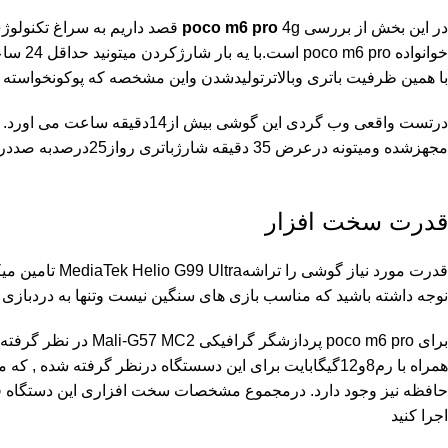
در این بخش از بررسی
4g
poco m6 pro
خوانواد
با همین ظرفیت باتری وبالاترتولیدشدن واین مشخصه که پوکونخواسته ا
درتست واقعی وب گردی این گوشی
مجهزشده ومیتونه درعرض 35 دقیقه شارژباتری رواز25درصدبه صددرصدبرسونه.
قدرت سخت افزار
قدرت مورد نیاز
نوجه داشته باشید که مناسب بازی های سنگین نیست وتنها به دردبازی
همراه با رم8و12گیگابایت برای این دسستگاه درنظر گرفته شده
حافظه نیز وجود دارد. درمجموع مشخصات سخت افزاری این دستگاه قاب
اجرا کنید