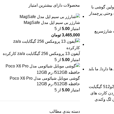
محصولات دارای بیشترین امتیاز
محصول بگوییم .این اولین گوشی با
ای میانرده وحتی پرچمدار
شارژر بی سیم اپل مدل MagSafe
امتیاز
5.00
از 5
ابلیت شارژسریع
3,465,000
تومان
آیفون 13 پرومکس 256 گیگابایت za/a کارکرده
امتیاز
5.00
از 5
 بازی ها داردا, ما باید
گوشی موبایل شیائومی مدل Poco X6 Pro
حافظه 512GB/ رم 12GB
برای poco m6 pro پردازشگر گرافیکی Mali-G57 MC2 در نظر گرفته شده است که تراشه را درعملکرد بهتر همراهی میکند. حافظه های 256و512 گیگبایت
امتیاز
5.00
از 5
ه کردن کارت های
ن لگ وکندی
دسته بندی مطالب