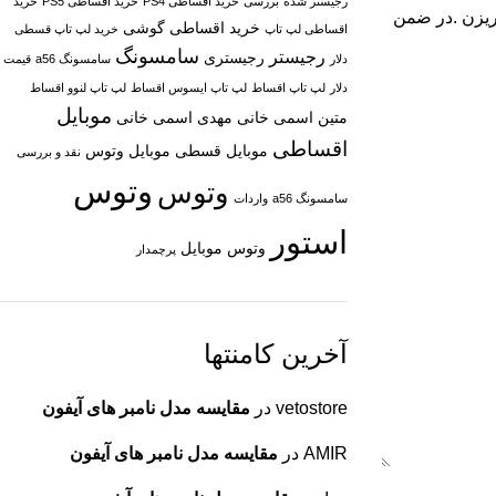
رجیستر شده
بررسی
خرید اقساطی PS4
خرید اقساطی PS5
خرید
ریزن .در ضمن
خرید اقساطی گوشی
اقساطی لپ تاپ
خرید لپ تاپ قسطی
سامسونگ
رجیستر
رجیستری
دلار
سامسونگ a56
قیمت
دلار
لپ تاپ اقساط
لپ تاپ ایسوس اقساط
لپ تاپ لنوو اقساط
موبایل
متین اسمی خانی
مهدی اسمی خانی
اقساطی
موبایل قسطی
موبایل وتوس
نقد و بررسی
وتوس
وتوس
سامسونگ a56
واردات
استور
وتوس موبایل
پرچمدار
آخرین کامنتها
vetostore
در
مقایسه مدل نامبر های آیفون
AMIR
در
مقایسه مدل نامبر های آیفون