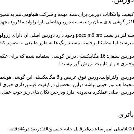
کیفیت وامکانات دوربین برای همه مهمه و شرکت
شیاومی
هم به همین 
اکثر گوشی های میان رده به سه دوربین(اصلی ,اولتراواید,ماکرو) مجهز
سه لنز در پشت
poco m6 pro
میرسند اما مطمئنا برجسته نیستند رنگ ها به طور طبیعی به تصویر کشی
وخبری هم از قابلیت لرزش گیر نیست!.
دوربین اولتراواید,دوربین فوق عریض و
دوربین اصلی عملکرد محدودی دارد ودرحین تکان های ریز خوب عمل می
باتری
5000میلی امپر ساعت,غیرقابل جابه جایی و100درصد در44دقیقه.