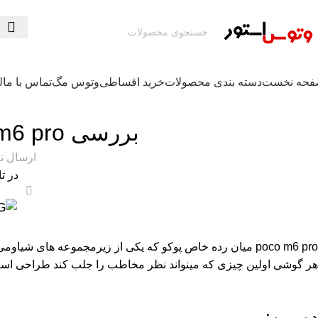
حه نخست
دسته بندی محصولات
خرید اقساطی
وتوس مگ
تماس با ما
ل
تکنولوژی و کالای دیج
بررسی poco m6 pro ,میان رده خاص
ارسال 
در تاری
1
poco m6 pro میان رده خاص پوکو که یکی از زیرمجموعه ه
هر گوشی اولین چیزی که مینواند نظر مخاطب را جلب کند طراحی است 
دوربین: