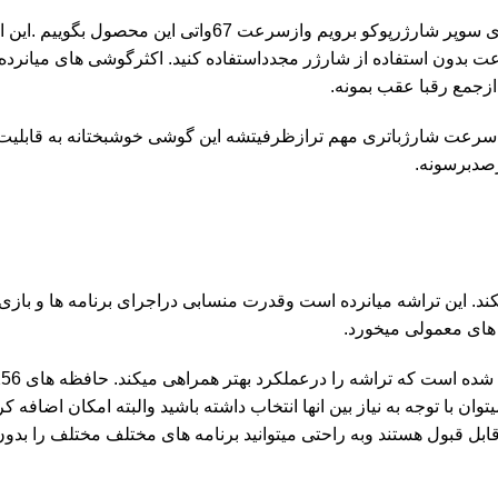
قصد داریم به سراغ تکنولوژی سوپر شارژرپوکو برویم وازسرعت 67واتی این 
ه poco m6 pro است.با یه بار شارژکردن میتونید حداقل 24 ساعت بدون استفاده از شارژر مجدداستفاده کنید. اکثرگوشی ه
زجمع رقبا عقب بمونه.
 بیش از14دقیقه ساعت می اورد. سرعت شارژباتری مهم ترازظرفیتشه این گوشی خوشبختانه به ق
 گوشی را تراشهMediaTek Helio G99 Ultra تامین میکند. این تراشه میانرده است وقدرت منسابی دراجرای برنامه ها و
 های معمولی میخورد.
 , که میتوان با توجه به نیاز بین انها انتخاب داشته باشید والبته امکان اضاف
ل قبول هستند وبه راحتی میتوانید برنامه های مختلف مختلف را بدو