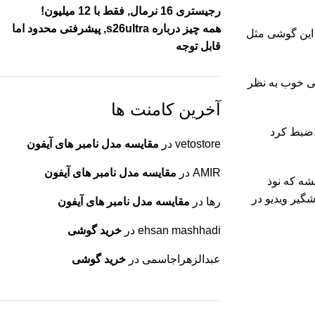
رجیستری 16 نرمال, فقط با 12 میلیون!
همه چیز درباره s26ultra, پیشرفتی محدود اما
 این گوشی مثل
قابل توجه
بین اصلی خوب به نظر
آخرین کامنت ها
دوربین سلفی: 16 مگاپیکسلی دراین گوشی استفاده شده که برای عکس برداری سلفی کیفیت خوبی داره ومیتوان فیلم هایی با کیقیت 1080pضبط کرد
vetostore
در
مقایسه مدل نامبر های آیفون
AMIR
در
مقایسه مدل نامبر های آیفون
 میشه که نوذ
 ناراحت کنندس لرزشگیر ویدیو در
رها
در
مقایسه مدل نامبر های آیفون
ehsan mashhadi
در
خرید گوشی
عبدالزهراجاسمی
در
خرید گوشی