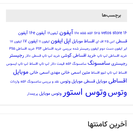
برچسب‌ها
آیفون
16
vetos store
آیفون 16e
آیفون
S25
a56
a55
16e
آیفون16
اپل
ایفون
قسطی
اقساط موبایل
ایفون 17
اس 25 اف ای
ایفون 11
ایفون 17
ایر
ایفون دست دوم
ایفون رجیستر شده
بررسی
خرید اقساطی PS4
خرید اقساطی PS5
رجیستر
خرید اقساطی گوشی
خرید اقساطی لپ تاپ
خرید لپ تاپ قسطی
دلار
سامسونگ
رجیستری
سامسونگ a56
قیمت دلار
لپ تاپ اقساط
لپ تاپ ایسوس
موبایل
متین اسمی خانی
مهدی اسمی خانی
اقساط
لپ تاپ لنوو اقساط
اقساطی
موبایل قسطی
موبایل وتوس
نقد و بررسی سامسونگ a56
واردات
وتوس استور
وتوس
وتوس موبایل
پرچمدار
آخرین کامنتها