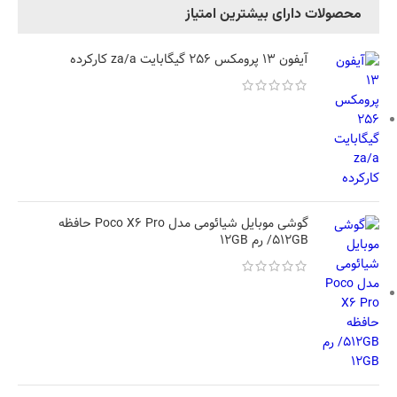
محصولات دارای بیشترین امتیاز
آیفون 13 پرومکس 256 گیگابایت za/a کارکرده
گوشی موبایل شیائومی مدل Poco X6 Pro حافظه
512GB/ رم 12GB