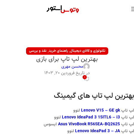
,
,
تکنولوژی و کالای دیجیتال
راهنمای خرید
نقد و بررسی
بهترین لپ تاپ برای بازی
محسن مهری
در تاریخ فروردین ۲۰, ۱۴۰۳
0
بهترین لپ تاپ های گیمینگ
لپ تاپ
Lenovo V15 – GE gk
لنوو
لپ تاپ
Lenovo IdeaPad 3 15ITL6 – i3
لنوو
لپ تاپ
Asus VivoBook R565EA-BQ2625
ایسوس
لپ تاپ
Lenovo IdeaPad 3 – JA
لنوو