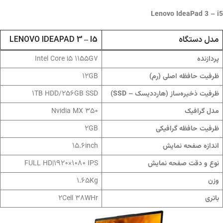
Lenovo IdeaPad 3 – i5
مدل دستگاه
LENOVO IDEAPAD 3 – I5
Intel Core i5 1155G7
پردازنده
12GB
ظرفیت حافظه اصلی (رم)
1TB HDD/256GB SSD
ظرفیت ذخیره‌ساز (هارددیسک – SSD)
Nvidia MX 350
مدل گرافیک
2GB
ظرفیت حافظه گرافیکی
15.6inch
اندازه صفحه نمایش
FULL HD|1920×1080 IPS
نوع و دقت صفحه نمایش
1.65Kg
وزن
2Cell 38WHr
باتری