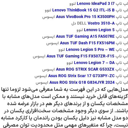
لپ تاپ
Lenovo IdeaPad 3 I7
لنوو
لپ تاپ
Lenovo ThinkBook 15 G2 ITL-i5 B
لنوو
لپ تاپ
Asus VivoBook Pro 15 K3500PH
ایسوس
لپ تاپ DELL
Vostro 3510-A
دل
لپ تاپ
Lenovo Legion 5
لنوو
لپ تاپ
Asus TUF Gaming A15 FA507RE
ایسوس
لپ تاپ
Asus TUF Dash F15 FX516PM
ایسوس
لپ تاپ
Lenovo Legion 5 Pro – WE
لنوو
ل
پ تاپ
Asus TUF Gaming F15 FX507ZR-F15
ایسوس
لپ تاپ
Lenovo Legion 7 – DA
لنوو
ل
پ تاپ
Asus ROG STRIX SCAR G533ZX
ایسوس
لپ تاپ
Asus ROG Strix Scar 17 G733PY-ZC
ایسوس
لپ تاپ
Asus ROG Strix G18 G834JYR 2024
ایسوس
مدل‌هایی که در این فهرست به شما معرفی می‌شود لزوما تنها
گزینه‌های قابل خرید نیستند و ممکن است مدل‌های مشابه با
مشخصات یکسان و از برندهای دیگر هم در بازار عرضه شده
باشند. از سوی دیگر وجود مشخصات سخت‌افزاری یکسان در
دو مدل مشابه نیز دلیل یکسان بودن راندمان یا کارکرد مشابه
نیست، چرا که متغیرهای مهمی مثل محدودیت توان مصرفیِ