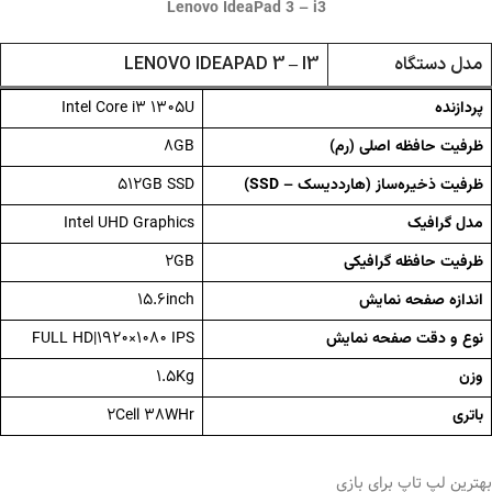
Lenovo IdeaPad 3 – i3
مدل دستگاه
LENOVO IDEAPAD 3 – I3
Intel Core i3 1305U
پردازنده
8GB
ظرفیت حافظه اصلی (رم)
512GB SSD
ظرفیت ذخیره‌ساز (هارددیسک – SSD)
Intel UHD Graphics
مدل گرافیک
2GB
ظرفیت حافظه گرافیکی
15.6inch
اندازه صفحه نمایش
FULL HD|1920×1080 IPS
نوع و دقت صفحه نمایش
1.5Kg
وزن
2Cell 38WHr
باتری
بهترین لپ تاپ برای بازی