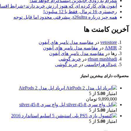
تلگرام به زودی جایگزین اینستاگرام خواهد شد!
آیفون های کارکرده ای که هنوز ارزش خرید دارند+شرایط اقس
رجیستری 16 نرمال, فقط با 12 میلیون!
همه چیز درباره s26ultra, پیشرفتی محدود اما قابل توجه
آخرین کامنت ها
vetostore
در
مقایسه مدل نامبر های آیفون
AMIR
در
مقایسه مدل نامبر های آیفون
رها
در
مقایسه مدل نامبر های آیفون
ehsan mashhadi
در
خرید گوشی
عبدالزهراجاسمی
در
خرید گوشی
محصولات دارای بیشترین امتیاز
ایرپاد اپل مدل AirPods 2
امتیاز
5.00
از 5
9,899,000
تومان
اپل واچ سری 8-45-silver
امتیاز
5.00
از 5
پلی استیشن 5 اسلیم استاندارد 2016
امتیاز
5.00
از 5