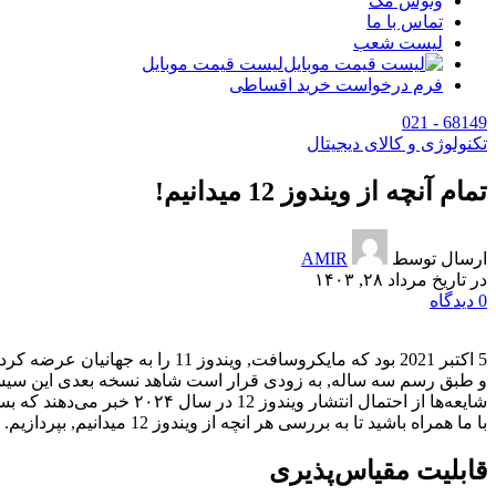
وتوس مگ
تماس با ما
لیست شعب
لیست قیمت موبایل
فرم درخواست خرید اقساطی
68149 - 021
تکنولوژی و کالای دیجیتال
تمام آنچه از ویندوز 12 میدانیم!
ارسال توسط
AMIR
در تاریخ مرداد ۲۸, ۱۴۰۳
0
دیدگاه
5 اکتبر 2021 بود که مایکروسافت, ویندوز 11 را به جهانیان عرضه کرد.
و طبق رسم سه ساله, به زودی قرار است شاهد نسخه بعدی این سیستم عامل,
شایعه‌ها از احتمال انتشار ویندوز 12 در سال ۲۰۲۴ خبر می‌دهند که بسیار امیدوارکننده است؛ چراکه جایگزینی زودهنگام این سیستم‌عامل با ویندوز 11 می‌تواند بسیار مسرت‌بخش باشد.
با ما همراه باشید تا به بررسی هر انچه از ویندوز 12 میدانیم, بپردازیم.
قابلیت مقیاس‌پذیری