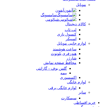
موبایل
آیفون
سامسونگ
شیائومی
کالای دیجیتال
لپ تاپ
کنسول بازی
اسپیکر
لوازم جانبی موبایل
ساعت هوشمند
هندزفری بلوتوث
شارژر
محافظ صفحه نمایش
گلس بوف – گارانتی
بیمه
اکسسوری
لوازم خانگی
لوازم خانگی برقی
سایر
سیمکارت
خرید اقساطی