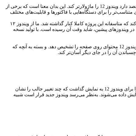
قصد دارد ویندوز 12 را ماژولارتر کند. این بدان معنا است که برخی از
کرد. این ایده که به عنوان CorePC شناخته می‌شود، امکان تجربه‌های متناسب‌تر را برای دستگاه‌هایی با فاکتورها و قابلیت‌های مختلف
مایکروسافت پیش‌تر قصد داشت با Windows Core و Windows 10X به هدف مقیاس‌پذیری دست یابد. و با سیستم‌عامل کروم او اس رقابت کند که متاسفانه این پروژه کاملا کنار گذاشته شد. ما از ویندوز ۱۲
در ویندوزهای پیشین، شاید وقت آن رسیده است. با تولید نسخه
که مایکروسافت ظاهراً قصد دارد ویژگی‌های هوش مصنوعی بیشتری را در ویندوز 12 اضافه کند. یکی از این ویژگی‌ها می‌تواند این باشد که ویندوز 12 محتوای روی صفحه را تشخیص دهد. و بسته به آنچه که
مایکروسافت به‌طور ناخواسته در جریان سخنرانی اصلی مایکروسافت Ignite که توسط مدیر عامل شرکت ساتیا نادلا برگزار شد، مفهومی را برای ویندوز 12 به نمایش گذاشت که چند تغییر جالب را نشان
 آب و هوا که اکنون در بالای صفحه، نمایش داده می‌شوند. به‌نظر می‌رسد ویندوز جدید قرار است شبیه