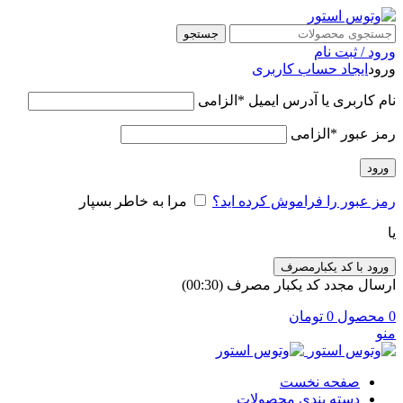
جستجو
ورود / ثبت نام
ورود
ایجاد حساب کاربری
نام کاربری یا آدرس ایمیل
*
الزامی
رمز عبور
*
الزامی
ورود
رمز عبور را فراموش کرده اید؟
مرا به خاطر بسپار
یا
ورود با کد یکبارمصرف
ارسال مجدد کد یکبار مصرف
(00:
30
)
0
محصول
0
تومان
منو
صفحه نخست
دسته بندی محصولات