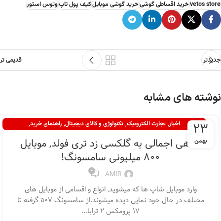
vetos store
خرید اقساطی گوشی
خرید گوشی موبایل
کیف پول تاپ
وتوس استور
جدیدتر
قدیمی تر
نوشته های مشابه
,
,
,
,
23
اخبار
تجارت الکترونیک
تکنولوژی و کالای دیجیتال
راهنمای خرید
,
راهنمای خرید گوشی
نقد و بررسی
نگاهی اجمالی به گلکسی زد تری فولد, موبایل
بهمن
800 میلیونی سامسونگ!
0
AMIR
وارد موبایل شاپ ها که میشوید, انواع و اقسامی از موبایل های
مختلف در حال خود نمایی دیده میشوند.از سامسونگ a07 گرفته تا
17 پرومکس 2 ترابا...