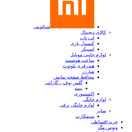
شیائومی
کالای دیجیتال
لپ تاپ
کنسول بازی
اسپیکر
لوازم جانبی موبایل
ساعت هوشمند
هندزفری بلوتوث
شارژر
محافظ صفحه نمایش
گلس بوف – گارانتی
بیمه
اکسسوری
لوازم خانگی
لوازم خانگی برقی
سایر
سیمکارت
خرید اقساطی
وتوس مگ