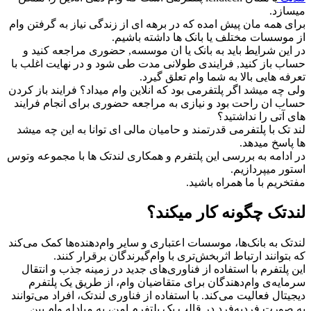
میسازد.
برای همه مان پیش امده که در برهه ای از زندگی نیاز به گرفتن وام
از موسسات مختلف یا بانک ها داشته باشیم.
در این شرایط باید به بانک یا ان موسسه, حضوری مراجعه کنید و
حساب باز کنید, فرایندی طولانی مدت طی شود و در نهایت اغلب با
تعرفه هایی بالا به شما وام تعلق گیرد.
ولی چه میشد اگر پلتفرمی بود که انلاین وام میداد؟ فرایند باز کردن
حساب ان راحت بود و نیازی به مراجعه حضوری برای انجام فرایند
های آتی را نداشتید؟
لند تک با پلتفرمی قدرتمند و حامیان مالی ای توانا به این چه میشد
ها پاسخ میدهد.
در ادامه به بررسی این پلتفرم و همکاری لندتک ها با مجموعه وتوس
استور میپردازیم.
مفتخریم با ما همراه باشید.
لندتک چگونه کار میکند؟
لندتک به بانک‌ها، موسسات اعتباری و سایر وام‌دهنده‌ها کمک می‌کند
که بتوانند ارتباط اثربخش‌تری با وام‌‌گیرندگان برقرار کنند.
این پلتفرم با استفاده از فناوری‌های جدید در زمینه جذب و انتقال
سرمایه‌ی وام‌‌دهندگان برای متقاضیان وام، از طریق یک پلتفرم
دیجیتال فعالیت می‌کند. با استفاده از فناوری لندتک، افراد می‌توانند
به صورت فرد‌به‌فرد در قالب یک پلتفرم امن، به مبادله وام بین