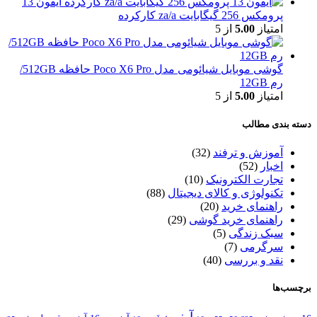
آیفون 13
پرومکس 256 گیگابایت za/a کارکرده
امتیاز
5.00
از 5
گوشی موبایل شیائومی مدل Poco X6 Pro حافظه 512GB/
رم 12GB
امتیاز
5.00
از 5
دسته بندی مطالب
آموزش و ترفند
(32)
اخبار
(52)
تجارت الکترونیک
(10)
تکنولوژی و کالای دیجیتال
(88)
راهنمای خرید
(20)
راهنمای خرید گوشی
(29)
سبک زندگی
(5)
سرگرمی
(7)
نقد و بررسی
(40)
برچسب‌ها