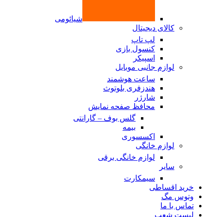
شیائومی
کالای دیجیتال
لپ تاپ
کنسول بازی
اسپیکر
لوازم جانبی موبایل
ساعت هوشمند
هندزفری بلوتوث
شارژر
محافظ صفحه نمایش
گلس بوف – گارانتی
بیمه
اکسسوری
لوازم خانگی
لوازم خانگی برقی
سایر
سیمکارت
خرید اقساطی
وتوس مگ
تماس با ما
لیست شعب