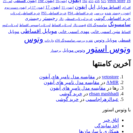
آیفون
16
vetos store
آیفون 16e
آیفون قسطی
S25
a56
a55
16e
آیفون16
اس 25
اپل
ایفون
اقساط موبایل
ایفون 17
اف ای
ایفون 11
ایفون 17 ایر
ایفون دست دوم
ایفون رجیستر شده
بررسی
خرید اقساطی PS4
خرید اقساطی PS5
خرید اقساطی لپ تاپ
رجیستر
خرید اقساطی گوشی
رجیستری
خرید لپ تاپ قسطی
دلار
سامسونگ
سامسونگ a56
قیمت دلار
لپ تاپ اقساط
لپ تاپ ایسوس اقساط
لپ تاپ لنوو
موبایل اقساطی
متین اسمی خانی
مهدی اسمی خانی
موبایل
اقساط
وتوس
قسطی
موبایل وتوس
نقد و بررسی سامسونگ a56
واردات
وتوس استور
وتوس موبایل
پرچمدار
آخرین کامنتها
vetostore
در
مقایسه مدل نامبر های آیفون
AMIR
در
مقایسه مدل نامبر های آیفون
رها
در
مقایسه مدل نامبر های آیفون
ehsan mashhadi
در
خرید گوشی
عبدالزهراجاسمی
در
خرید گوشی
با وتوس استور
اتاق خبر
اخذ نمایندگی
همکاری با سازمان‌ها