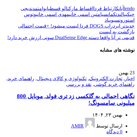
lendo
آبانک
ارتباط فردا
اقساط مارکت
الو قسطی
ایوام
تمدن
دیجی
چی
کیپا
لندتک
مانسیا
متین اسمی خانی
مهدی اسمی خانی
وتوس
استور
ونسی
ویپاد
جدیدتر
ایردراپ DOGS فردا لیست میشود! +قیمت احتمالی
بازگشت به لیست
قدیمی تر
آیا واقعا دسته DualSense Edge سونی ارزش خرید دارد!
نوشته های مشابه
23
بهمن
اخبار
,
تجارت الکترونیک
,
تکنولوژی و کالای دیجیتال
,
راهنمای خرید
,
راهنمای خرید گوشی
,
نقد و بررسی
نگاهی اجمالی به گلکسی زد تری فولد, موبایل 800
میلیونی سامسونگ!
بهمن ۲۳, ۱۴۰۴
ارسال توسط
AMIR
0
دیدگاه