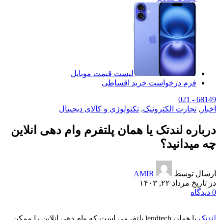
لیست قیمت موبایل
فرم درخواست خرید اقساطی
68149 - 021
اخبار
,
تجارت الکترونیک
,
تکنولوژی و کالای دیجیتال
درباره لندتک یا همان پلتفرم وام دهی انلاین
چه میدانید؟
ارسال توسط
AMIR
در تاریخ مرداد ۲۲, ۱۴۰۳
0
دیدگاه
لندتک
یا همان lendtech پلتفرمی است که وام دهی انلاین را ممکن