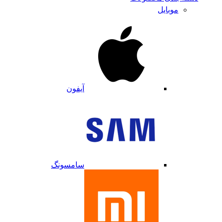
موبایل
آیفون
سامسونگ