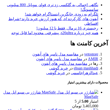
نگاهی اجمالی به گلکسی زد تری فولد, موبایل 800 میلیونی
سامسونگ!
تلگرام به زودی جایگزین اینستاگرام خواهد شد!
آیفون های کارکرده ای که هنوز ارزش خرید دارند+شرایط
اقساطی
رجیستری 16 نرمال, فقط با 12 میلیون!
همه چیز درباره s26ultra, پیشرفتی محدود اما قابل توجه
آخرین کامنت ها
vetostore
در
مقایسه مدل نامبر های آیفون
AMIR
در
مقایسه مدل نامبر های آیفون
رها
در
مقایسه مدل نامبر های آیفون
ehsan mashhadi
در
خرید گوشی
عبدالزهراجاسمی
در
خرید گوشی
محصولات دارای بیشترین امتیاز
شارژر بی سیم اپل مدل
MagSafe
امتیاز
5.00
از 5
3,465,000
تومان