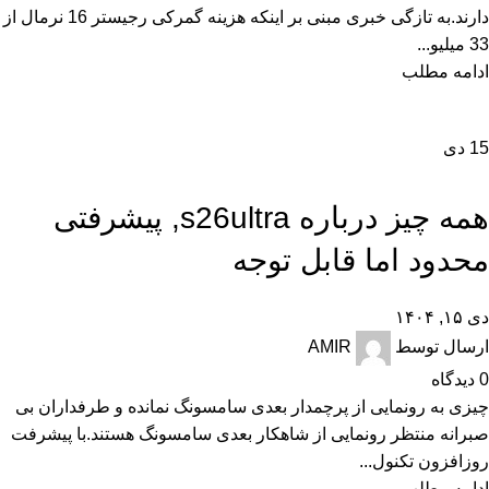
دارند.به تازگی خبری مبنی بر اینکه هزینه گمرکی رجیستر 16 نرمال از
33 میلیو...
ادامه مطلب
15
دی
,
,
,
,
اخبار
تجارت الکترونیک
تکنولوژی و کالای دیجیتال
راهنمای خرید
راهنمای خرید گوشی
,
نقد و بررسی
همه چیز درباره s26ultra, پیشرفتی
محدود اما قابل توجه
دی ۱۵, ۱۴۰۴
ارسال توسط
AMIR
0
دیدگاه
چیزی به رونمایی از پرچمدار بعدی سامسونگ نمانده و طرفداران بی
صبرانه منتظر رونمایی از شاهکار بعدی سامسونگ هستند.با پیشرفت
روزافزون تکنول...
ادامه مطلب