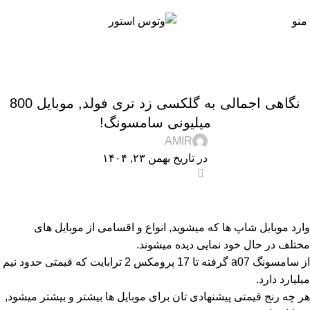
منو
,
,
,
,
اخبار
تجارت الکترونیک
تکنولوژی و کالای دیجیتال
راهنمای خرید
راهنمای خرید گوشی
نگاهی اجمالی به گلکسی زد تری فولد, موبایل 800
,
نقد و بررسی
میلیونی سامسونگ!
AMIR
در تاریخ بهمن ۲۳, ۱۴۰۴
0
وارد موبایل شاپ ها که میشوید, انواع و اقسامی از موبایل های
مختلف در حال خود نمایی دیده میشوند.
از سامسونگ a07 گرفته تا 17 پرومکس 2 ترابایت که قیمتی حدود نیم
میلیارد دارد.
هر چه رنج قیمتی پیشنهادی تان برای موبایل ها بیشتر و بیشتر میشود,