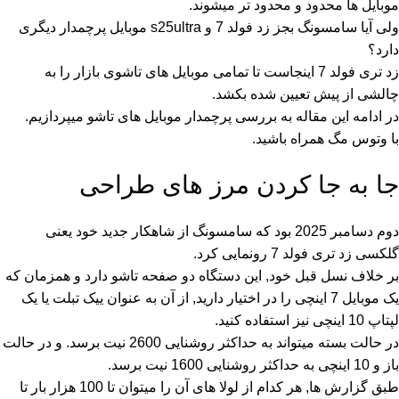
موبایل ها محدود و محدود تر میشوند.
ولی آیا سامسونگ بجز زد فولد 7 و s25ultra موبایل پرچمدار دیگری
دارد؟
زد تری فولد 7 اینجاست تا تمامی موبایل های تاشوی بازار را به
چالشی از پیش تعیین شده بکشد.
در ادامه این مقاله به بررسی پرچمدار موبایل های تاشو میپردازیم.
با
وتوس مگ
همراه باشید.
جا به جا کردن مرز های طراحی
دوم دسامبر 2025 بود که سامسونگ از شاهکار جدید خود یعنی
گلکسی زد تری فولد 7 رونمایی کرد.
بر خلاف نسل قبل خود, این دستگاه دو صفحه تاشو دارد و همزمان که
یک موبایل 7 اینچی را در اختیار دارید, از آن به عنوان ییک تبلت یا یک
لپتاپ 10 اینچی نیز استفاده کنید.
در حالت بسته میتواند به حداکثر روشنایی 2600 نیت برسد. و در حالت
باز و 10 اینچی به حداکثر روشنایی 1600 نیت برسد.
طبق گزارش ها, هر کدام از لولا های آن را میتوان تا 100 هزار بار تا