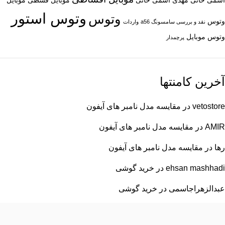
اسمی خانی
مهدی اسمی خانی
موبایل قسطی
موبایل
وتوس استور
وتوس
وتوس
نقد و بررسی سامسونگ a56
واردات
وتوس موبایل
پرچمدار
آخرین کامنتها
vetostore
در
مقایسه مدل نامبر های آیفون
AMIR
در
مقایسه مدل نامبر های آیفون
رها
در
مقایسه مدل نامبر های آیفون
ehsan mashhadi
در
خرید گوشی
عبدالزهراجاسمی
در
خرید گوشی