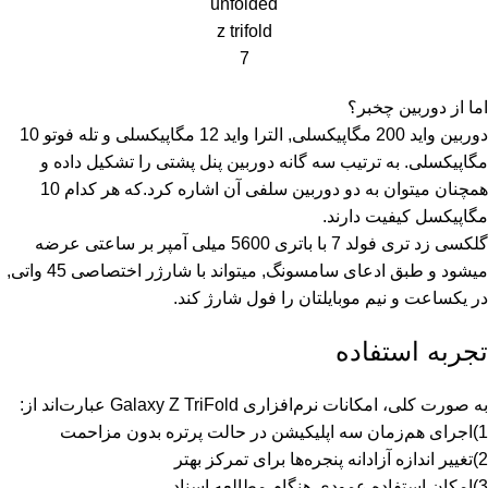
unfolded
z trifold
7
اما از دوربین چخبر؟
دوربین واید 200 مگاپیکسلی, الترا واید 12 مگاپیکسلی و تله فوتو 10
مگاپیکسلی. به ترتیب سه گانه دوربین پنل پشتی را تشکیل داده و
همچنان میتوان به دو دوربین سلفی آن اشاره کرد.که هر کدام 10
مگاپیکسل کیفیت دارند.
گلکسی زد تری فولد 7 با باتری 5600 میلی آمپر بر ساعتی عرضه
میشود و طبق ادعای سامسونگ, میتواند با شارژر اختصاصی 45 واتی,
در یکساعت و نیم موبایلتان را فول شارژ کند.
تجربه استفاده
به صورت کلی، امکانات نرم‌افزاری
Galaxy Z TriFold
عبارت‌اند از:
1)اجرای هم‌زمان سه اپلیکیشن در حالت پرتره بدون مزاحمت
2)تغییر اندازه آزادانه پنجره‌ها برای تمرکز بهتر
3)امکان استفاده عمودی هنگام مطالعه اسناد