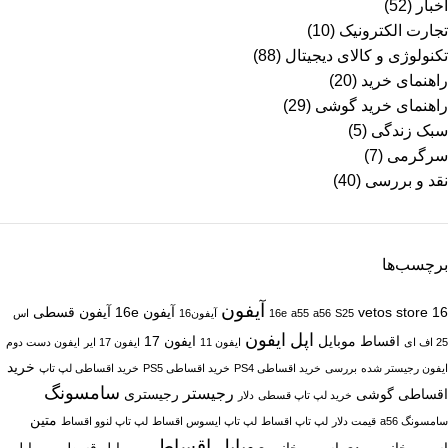
اخبار
(52)
تجارت الکترونیک
(10)
تکنولوژی و کالای دیجیتال
(88)
راهنمای خرید
(20)
راهنمای خرید گوشی
(29)
سبک زندگی
(5)
سرگرمی
(7)
نقد و بررسی
(40)
برچسب‌ها
آیفون
16
vetos store
آیفون 16e
آیفون قسطی
S25
a56
a55
16e
آیفون16
اس
اپل
ایفون
اقساط موبایل
ایفون 17
25 اف ای
ایفون 11
ایفون 17 ایر
ایفون دست دوم
خرید
ایفون رجیستر شده
بررسی
خرید اقساطی PS4
خرید اقساطی PS5
خرید اقساطی لپ تاپ
سامسونگ
رجیستر
اقساطی گوشی
رجیستری
خرید لپ تاپ قسطی
دلار
متین
سامسونگ a56
قیمت دلار
لپ تاپ اقساط
لپ تاپ ایسوس اقساط
لپ تاپ لنوو اقساط
موبایل اقساطی