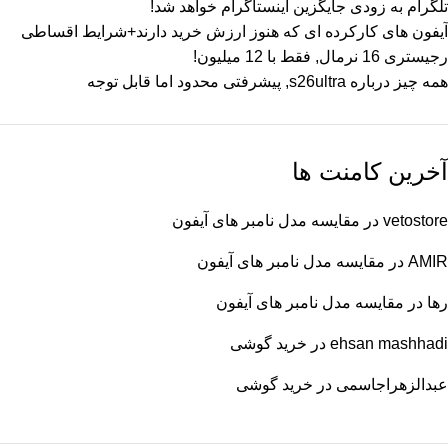
تلگرام به زودی جایگزین اینستاگرام خواهد شد!
آیفون های کارکرده ای که هنوز ارزش خرید دارند+شرایط اقساطی
رجیستری 16 نرمال, فقط با 12 میلیون!
همه چیز درباره s26ultra, پیشرفتی محدود اما قابل توجه
آخرین کامنت ها
vetostore
در
مقایسه مدل نامبر های آیفون
AMIR
در
مقایسه مدل نامبر های آیفون
رها
در
مقایسه مدل نامبر های آیفون
ehsan mashhadi
در
خرید گوشی
عبدالزهراجاسمی
در
خرید گوشی