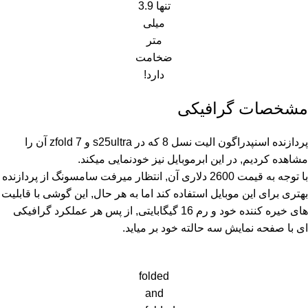
تنها 3.9
میلی
متر
ضخامت
دارد!
مشخصات گرافیکی
پردازنده اسنپدراگون الیت نسل 8 که در s25ultra و zfold 7 آن را
مشاهده کردیم, در این ابرموبایل نیز خودنمایی میکند.
با توجه به قیمت 2600 دلاری آن, انتظار میرفت
سامسونگ
از پردازنده
بهتری برای این موبایل استفاده کند اما به هر حال, این گوشی با قابلیت
های خیره کننده خود و رم 16 گیگابایتی, از پس هر عملکرد گرافیکی
ای با صفحه نمایش سه حالته خود بر میاید.
folded
and