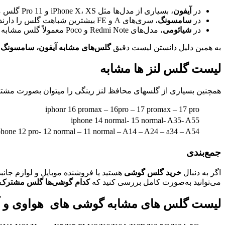
در
آیفون
، بسیاری از مدل‌ها مثل iPhone X، XS و 11 Pro گلس مشترک دارند
در
سامسونگ
، سری‌های A و FE بیشترین شباهت گلس را دارند
در
شیائومی
، مدل‌های Redmi Note و Poco معمولاً گلس مشابه دارند
به همین دلیل دانستن لیست دقیق
گلس‌های مشابه آیفون، سامسونگ 
لیست گلس لنز ها مشابه
همچنین بسیاری از گلسهای محافظ لنز رینگی را میتوان بصورت مشترک
iphonr 16 promax – 16pro – 17 promax – 17 pro
iphone 14 normal- 15 normal- A35- A55
phone 12 pro- 12 normal – 11 normal – A14 – A24 – a34 – A54
جمع‌بندی
اگر به دنبال
خرید گلس گوشی
هستید یا فروشنده موبایل و لوازم جانب
می‌توانید به‌صورت کامل بررسی کنید که
کدام گوشی‌ها گلس مشترک د
لیست گلس های مشابه گوشی های هواوی و آنر (wei & Honor