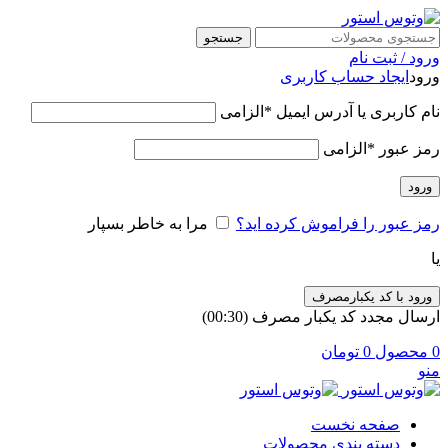
جستجو
ورود / ثبت نام
ورود
ایجاد حساب کاربری
نام کاربری یا آدرس ایمیل
*
الزامی
رمز عبور
*
الزامی
ورود
رمز عبور را فراموش کرده اید؟
مرا به خاطر بسپار
یا
ورود با کد یکبارمصرف
ارسال مجدد کد یکبار مصرف
(00:
30
)
0
محصول
0
تومان
منو
صفحه نخست
دسته بندی محصولات