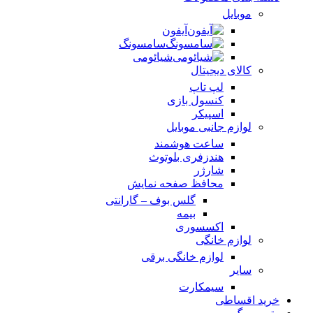
موبایل
آیفون
سامسونگ
شیائومی
کالای دیجیتال
لپ تاپ
کنسول بازی
اسپیکر
لوازم جانبی موبایل
ساعت هوشمند
هندزفری بلوتوث
شارژر
محافظ صفحه نمایش
گلس بوف – گارانتی
بیمه
اکسسوری
لوازم خانگی
لوازم خانگی برقی
سایر
سیمکارت
خرید اقساطی