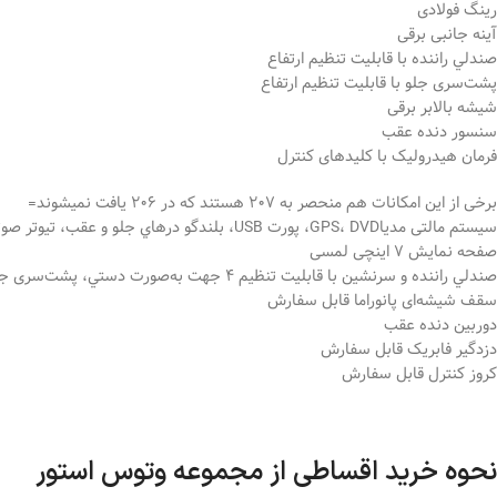
رینگ فولادی
آینه جانبی برقی
صندلي راننده با قابليت تنظيم ارتفاع
پشت‌سری جلو با قابليت تنظيم ارتفاع
شیشه بالابر برقی
سنسور دنده عقب
فرمان هیدرولیک با کلیدهای کنترل
برخی از این امکانات هم منحصر به 207 هستند که در 206 یافت نمیشوند=
سیستم مالتی مدیاGPS، DVD، پورت USB، بلندگو درهاي جلو و عقب، تيوتر صوتي جلو، بلوتوث
صفحه نمایش 7 اینچی لمسی
صندلي راننده و سرنشين با قابليت تنظيم 4 جهت به‌صورت دستي، پشت‌سری جلو و عقب قابل تنظيم
سقف شیشه‌ای پانوراما قابل سفارش
دوربین دنده عقب
دزدگیر فابریک قابل سفارش
کروز کنترل قابل سفارش
نحوه خرید اقساطی از مجموعه وتوس استور