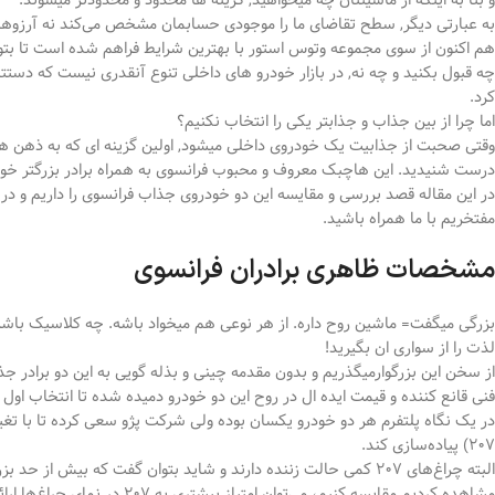
و بنا به اینکه از ماشینتان چه میخواهید, گزینه ها محدود و محدودتر میشوند.
به عبارتی دیگر, سطح تقاضای ما را موجودی حسابمان مشخص می‌کند نه آرزوها و
هم اکنون از سوی مجموعه وتوس استور با بهترین شرایط فراهم شده است تا بتوا
چه قبول بکنید و چه نه, در بازار خودرو های داخلی تنوع آنقدری نیست که دستتان
کرد.
اما چرا از بین جذاب و جذابتر یکی را انتخاب نکنیم؟
وقتی صحبت از جذابیت یک خودروی داخلی میشود, اولین گزینه ای که به ذهن 
درست شنیدید. این هاچبک معروف و محبوب فرانسوی به همراه برادر بزرگتر خو
در این مقاله قصد بررسی و مقایسه این دو خودروی جذاب فرانسوی را داریم و در 
مفتخریم با ما همراه باشید.
مشخصات ظاهری برادران فرانسوی
بزرگی میگفت= ماشین روح داره. از هر نوعی هم میخواد باشه. چه کلاسیک باشه و 
لذت را از سواری ان بگیرید!
از سخن این بزرگوارمیگذریم و بدون مقدمه چینی و بذله گویی به این دو برادر
فنی قانع کننده و قیمت ایده ال در روح این دو خودرو دمیده شده تا انتخاب ا
207) پیاده‌سازی کند.
مشاهده کردیم مقایسه کنیم، می‌توان امتیاز بیشتری به 207 در نمای چراغ‌ها ارائه داد.