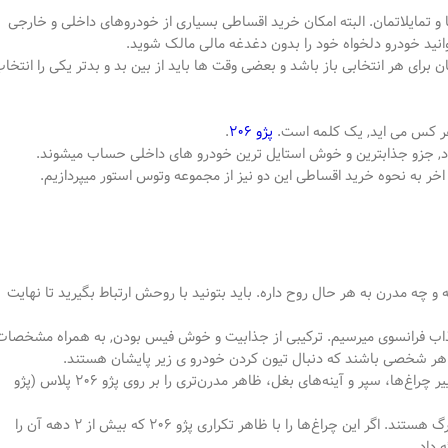
 تمایلاتمان. البته امکان خرید اقساطی بسیاری از خودروهای داخلی و خارجی
نید خودرو دلخواه خود را بدون دغدغه مالی مالک شوید.
 برای هر انتخابی باز باشد و بعضی وقت ها باید از بین بد و بدتر یکی را انتخا
هر کس می اید, یک کلمه است.
پژو 206
.
د, جزو جذابترین و خوش استایل ترین خودرو های داخلی حساب میشوند.
اخر به نحوه خرید اقساطی این دو نیز از مجموعه وتوس استور میپردازیم.
چه مدرن به هر حال روح داره. باید بتونید با روحش ارتباط بگیرید تا نهایت
 جذاب فرانسوی میرسیم. ترکیبی از جذابیت و خوش فیس بودن, به همراه مشخصات
ول هر شخصی باشند که دنبال تیون کردن خودرو ی زیر پایشان هستند.
در یک نگاه پلتفرم هر دو خودرو یکسان بوده ولی شرکت پژو سعی کرده تا با تغییر چراغ‌ها، سپر و آینه‌های بغل، ظاهر مدرن‌تری را بر روی پژو 206 پلاس (پژو
البته چراغ‌های 207 کمی حالت زننده دارند و شاید بتوان گفت که بیش از حد بزرگ هستند. اگر این چراغ‌ها را با ظاهر تکراری پژو 206 که بیش از 2 دهه آن را