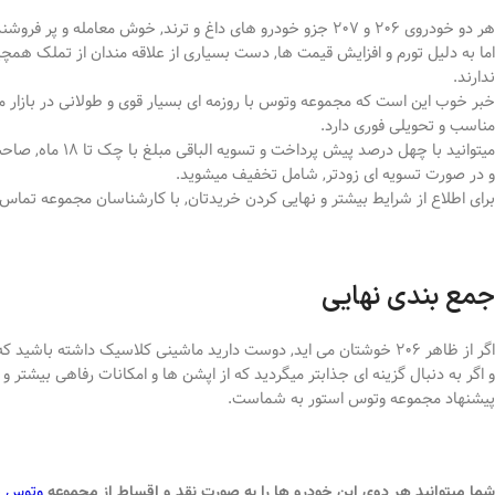
هر دو خودروی 206 و 207 جزو خودرو های داغ و ترند, خوش معامله و پر فروشنده بازار میباشند.
اما به دلیل تورم و افزایش قیمت ها, دست بسیاری از علاقه مندان از تملک همچین 
ندارند.
خبر خوب این است که مجموعه وتوس با روزمه ای بسیار قوی و طولانی در بازار 
مناسب و تحویلی فوری دارد.
میتوانید با چهل درصد پیش پرداخت و تسویه الباقی مبلغ با چک تا 18 ماه, صاحب خودروی رویایی خود شوید.
و در صورت تسویه ای زودتر, شامل تخفیف میشوید.
برای اطلاع از شرایط بیشتر و نهایی کردن خریدتان, با کارشناسان مجموعه تماس ب
جمع بندی نهایی
اگر از ظاهر 206 خوشتان می اید, دوست دارید ماشینی کلاسیک داشته باشید که قیمتی واقعا ایده ال دارد, 206 گزینه ای مناسب برایتان است.
پیشنهاد مجموعه وتوس استور به شماست.
وتوس
شما میتوانید هر دوی این خودرو ها را به صورت نقد و اقساط از مجموعه
خ