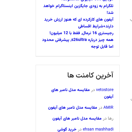
تلگرام به زودی جایگزین اینستاگرام خواهد
شد!
ب
آیفون های کارکرده ای که هنوز ارزش خرید
دارند+شرایط اقساطی
رجیستری 16 نرمال, فقط با 12 میلیون!
همه چیز درباره s26ultra, پیشرفتی محدود
اما قابل توجه
آخرین کامنت ها
vetostore
در
مقایسه مدل نامبر های
آیفون
AMIR
در
مقایسه مدل نامبر های آیفون
رها
در
مقایسه مدل نامبر های آیفون
ehsan mashhadi
در
خرید گوشی