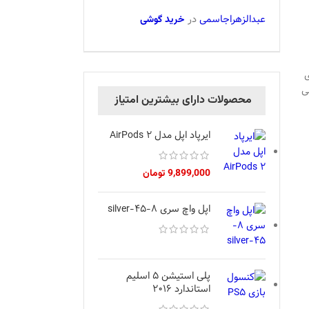
عبدالزهراجاسمی
در
خرید گوشی
ی
نی
محصولات دارای بیشترین امتیاز
ایرپاد اپل مدل AirPods 2
9,899,000
تومان
اپل واچ سری 8-45-silver
پلی استیشن 5 اسلیم
استاندارد 2016