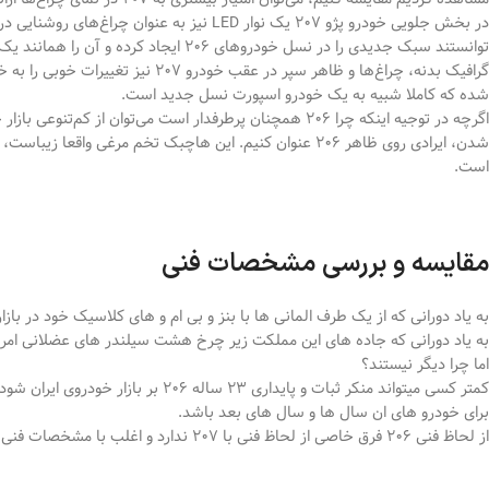
در بخش جلویی خودرو پژو 207 یک نوار LED نیز ب
توانستند سبک جدیدی را در نسل خودروهای 206 ایجاد کرده و آن را همانند یک اتومبیل امروزی کنند.
گرافیک بدنه، چراغ‌ها و ظاهر سپر در 
شده که کاملا شبیه به یک خودرو اسپورت نسل جدید است.
اگرچه در توجیه اینکه چرا 206 همچنان پرطرفدار است می‌توان 
شدن، ایرادی روی ظاهر 206 عنوان کنیم. این هاچبک تخم مرغی
است.
مقایسه و بررسی مشخصات فنی
به یاد دورانی که از یک طرف المانی ها با بنز و بی ام و های کلاسیک خود در با
به یاد دورانی که جاده های این مملکت زیر چرخ هشت سیلندر های عضلانی امریک
اما چرا دیگر نیستند؟
برای خودرو های ان سال ها و سال های بعد باشد.
از لحاظ فنی 206 فرق خاصی از لحاظ فنی با 207 ندارد و اغلب با مشخصات فنی یکسانی به بازار عرضه میشوند که در جدول زیر به مقایسه این دو میپردازیم.