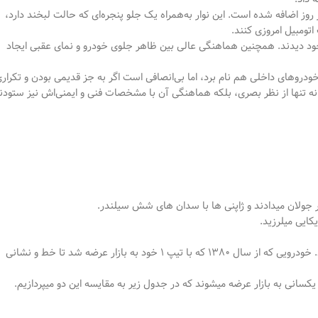
ه عنوان چراغ‌های روشنایی در روز اضافه شده است. این نوار به‌همراه یک جلو پنجره‌ای که حالت لبخند دارد،
عقب خودرو 207 نیز تغییرات خوبی را به خود دیدند. همچنین هماهنگی عالی بین ظاهر جلوی خودرو و نمای عقبی ایجاد
از کم‌تنوعی بازار خودروهای داخلی هم نام برد، اما بی‌انصافی است اگر به جز قدیمی بودن و تکرار
 واقعا زیباست، نه تنها از نظر بصری، بلکه هماهنگی آن با مشخصات فنی و ایمنی‌اش نیز ستود
زار جولان میدادند و ژاپنی ها با سدان های شش سیلندر.
ایی میلرزید.
کمتر کسی میتواند منکر ثبات و پایداری 23 ساله 206 بر بازار خودروی ایران شود. خودرویی که از سال 1380 که با تیپ 1 خود به بازار عرضه شد تا خط و نشانی