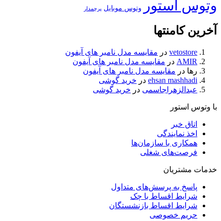
وتوس استور
وتوس موبایل
پرچمدار
آخرین کامنتها
vetostore
در
مقایسه مدل نامبر های آیفون
AMIR
در
مقایسه مدل نامبر های آیفون
رها
در
مقایسه مدل نامبر های آیفون
ehsan mashhadi
در
خرید گوشی
عبدالزهراجاسمی
در
خرید گوشی
با وتوس استور
اتاق خبر
اخذ نمایندگی
همکاری با سازمان‌ها
فرصت‌های شغلی
خدمات مشتریان
پاسخ به پرسش‌های متداول
شرایط اقساط با چک
شرایط اقساط بازنشستگان
حریم خصوصی