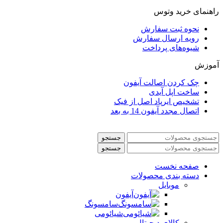
راهنمای خرید وتوس
نحوه ثبت سفارش
رویه ارسال سفارش
شیوه‌های پرداخت
آموزش
چک کردن اصالت آیفون
ساخت اپل آیدی
تشخیص ایرپاد اصل از فیک
اتصال مجدد آیفون 14 به بعد
جستجو
جستجو
صفحه نخست
دسته بندی محصولات
موبایل
آیفون
سامسونگ
شیائومی
کالای دیجیتال