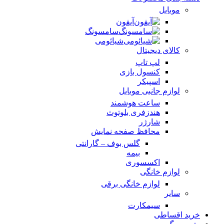
موبایل
آیفون
سامسونگ
شیائومی
کالای دیجیتال
لپ تاپ
کنسول بازی
اسپیکر
لوازم جانبی موبایل
ساعت هوشمند
هندزفری بلوتوث
شارژر
محافظ صفحه نمایش
گلس بوف – گارانتی
بیمه
اکسسوری
لوازم خانگی
لوازم خانگی برقی
سایر
سیمکارت
خرید اقساطی