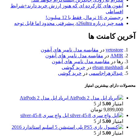
آیفون های کارکرده ای که هنوز ارزش خرید دارند+شرایط
اقساطی
رجیستری 16 نرمال, فقط با 12 میلیون!
همه چیز درباره s26ultra, پیشرفتی محدود اما قابل توجه
آخرین کامنت ها
vetostore
در
مقایسه مدل نامبر های آیفون
AMIR
در
مقایسه مدل نامبر های آیفون
رها
در
مقایسه مدل نامبر های آیفون
ehsan mashhadi
در
خرید گوشی
عبدالزهراجاسمی
در
خرید گوشی
محصولات دارای بیشترین امتیاز
ایرپاد اپل مدل AirPods 2
امتیاز
5.00
از 5
9,899,000
تومان
اپل واچ سری 8-45-silver
امتیاز
5.00
از 5
پلی استیشن 5 اسلیم استاندارد 2016
امتیاز
5.00
از 5