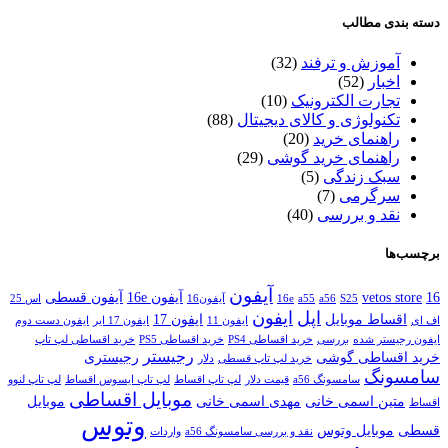
دسته بندی مطالب
آموزش و ترفند
(32)
اخبار
(52)
تجارت الکترونیک
(10)
تکنولوژی و کالای دیجیتال
(88)
راهنمای خرید
(20)
راهنمای خرید گوشی
(29)
سبک زندگی
(5)
سرگرمی
(7)
نقد و بررسی
(40)
برچسب‌ها
آیفون
16
vetos store
آیفون 16e
آیفون قسطی
S25
a56
a55
16e
آیفون16
اس 25
اپل
ایفون
اقساط موبایل
ایفون 17
اف ای
ایفون 11
ایفون 17 ایر
ایفون دست دوم
ایفون رجیستر شده
بررسی
خرید اقساطی PS4
خرید اقساطی PS5
خرید اقساطی لپ تاپ
رجیستر
خرید اقساطی گوشی
رجیستری
خرید لپ تاپ قسطی
دلار
سامسونگ
سامسونگ a56
قیمت دلار
لپ تاپ اقساط
لپ تاپ ایسوس اقساط
لپ تاپ لنوو
موبایل اقساطی
متین اسمی خانی
مهدی اسمی خانی
موبایل
اقساط
وتوس
قسطی
موبایل وتوس
نقد و بررسی سامسونگ a56
واردات