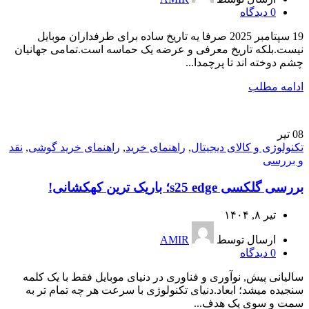
0
دیدگاه
19 سپتامبر 2025 صرفا یه تاریخ ساده برای طرفداران موبایل
نیست.بلکه تاریخ معرفی و عرضه یک حماسه است.تمامی جهانیان
چشم دوخته اند تا پرچمدا...
ادامه مطلب
08
تیر
تکنولوژی و کالای دیجیتال
,
راهنمای خرید
,
راهنمای خرید گوشی
,
نقد
و بررسی
بررسی گلکسی s25 edge؛ باریک ترین کهکشانی!
تیر ۸, ۱۴۰۴
ارسال توسط
AMIR
0
دیدگاه
سالیانی پیش, نوآوری و فناوری در دنیای موبایل فقط با یک کلمه
سنجیده میشد؛ ابعاد.دنیای تکنولوژی با سرعت هر چه تمام تر به
سمت و سوی یک هدف...