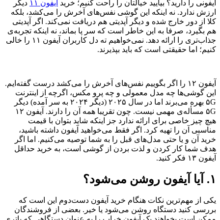
آیفونی را دارید؟ بیایید خیالتان را راحت کنیم؛ خرید
آیفون ۱۱
دیگر
ارزش ندارد. نه اینکه این گوشی نفس‌های آخرش را می‌کشد، بلکه
کلا از دور خارج شده و دیگر آپدیتی هم دریافت نمی‌کند. اگر آپدیتی
هم بگیرد، صرفا به این خاطر است که سر پا بماند، نه اینکه تجربه‌ی
جذاب‌تری را ارائه دهد. نمی‌خواهیم ته دل کاربران آیفون ۱۱ را خالی
کنیم؛ اما حقیقتی است که باید بپذیرند.
آیفون ۱۲ را اگر بگوییم نفس‌های آخرش را می‌کشد درست گفته‌ایم.
این گوشی‌ها چه مدل معمولی و چه پرو مکس، اگرچه از اینترنت
۵G بهره می‌برند اما در سال ۲۰۲۵ (دیگر ۲۰۲۴ به سر آمده) دیگر
۵G مسأله‌ی مهمی نیست. چون تقریبا همه آن را دارند. آیفون ۱۲
هیچ چیز خاصی برای ارائه ندارد جز اینکه شاید بتوان با قیمت
مناسبی آن را تهیه کرد. اگر فقط می‌خواهید آیفون داشته باشید،
خرید آن و یا حتی مدل‌های قبل را به شما توصیه می‌کنیم. اما اگر
هدف شما کار کردن و لذت بردن از گوشی است، به خرید حداقل
آیفون ۱۳ فکر کنید.
۱. آیا آیفون روشن می‌شود؟
یکی از مهم‌ترین نکات هنگام خرید آیفون دست‌دوم این است که
بررسی کنید دستگاه روشن می‌شود یا خیر. بعضی از فروشندگان
ممکن است بخواهند یک آیفون خراب را به عنوان دستگاهی که باتری