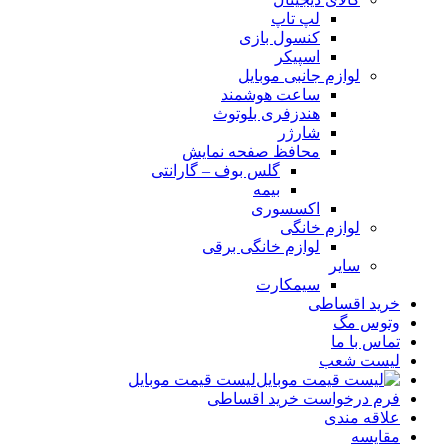
لپ تاپ
کنسول بازی
اسپیکر
لوازم جانبی موبایل
ساعت هوشمند
هندزفری بلوتوث
شارژر
محافظ صفحه نمایش
گلس بوف – گارانتی
بیمه
اکسسوری
لوازم خانگی
لوازم خانگی برقی
سایر
سیمکارت
خرید اقساطی
وتوس مگ
تماس با ما
لیست شعب
لیست قیمت موبایل
فرم درخواست خرید اقساطی
علاقه مندی
مقایسه