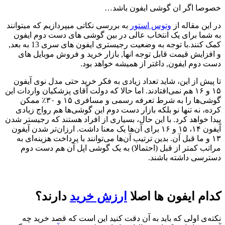
خصوصا اگر ان گوشی ایفون باشد…
در این مقاله از
وتوس استور
به بررسی نکاتی میپردازیم که میتوانند
به شما برای یک انتخاب عالی در بین گوشی های دست دوم ایفون
کمک کنند.با توجه به وضعیت رجیستری ایفون های سری 13 به بعد,
و افزایش قیمت قابل توجه انها, بازار خرید و فروش موبایل های
دست دوم ایفون, داغتر از همیشه خواهد بود.
تا پیش از این، شاید تعداد زیادی به فکر خرید حتی مدل نوی آیفون
۱۵ و ۱۶ هم نمی‌افتادند. اما حالا که دولت آقای پزشکیان واردات این
گوشی‌ها را به شرط تعرفه رسمی و مسافری ۱۵ و ۳۰٪ ممکن
کرده، نه تنها نو بلکه بازار دست دوم این گوشی‌ها هم رواج زیادی
پیدا خواهد کرد. با این حال، بسیاری از افراد هستند که رجیستر شدن
آیفون ۱۴، ۱۵ و ۱۶ برای آن‌ها یک معنا داشت. ارزان‌تر شدن آیفون
۱۳ و ما قبل آن. بدین ترتیب آن‌ها می‌توانند با پرداخت هزینه‌ای به
مراتب کمتر از قبل (احتمالا) به یک گوشی اپل آن هم دست دوم
دسترسی داشته باشند.
کدام ایفون ها اصلا
ارزش خرید
دارند
؟
نکته‌ی اولی که باید به آن دقت کنید این است که قصد خرید چه