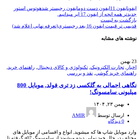
ایفون
ایفون 11
ایفون دست دوم
ایفون رجیستر شده
وتوس استور
جدیدتر
همه انچه از ایفون 17 ایر میدانیم.
بازگشت به لیست
قدیمی تر
قیمت ایفون 16 بعد رجیستری(تعرفه نهایی اعلام شد)
نوشته های مشابه
23
بهمن
اخبار
,
تجارت الکترونیک
,
تکنولوژی و کالای دیجیتال
,
راهنمای خرید
,
راهنمای خرید گوشی
,
نقد و بررسی
نگاهی اجمالی به گلکسی زد تری فولد, موبایل 800
میلیونی سامسونگ!
بهمن ۲۳, ۱۴۰۴
ارسال توسط
AMIR
0
دیدگاه
وارد موبایل شاپ ها که میشوید, انواع و اقسامی از موبایل های
مختلف در حال خود نمایی دیده میشوند.از سامسونگ a07 گرفته تا