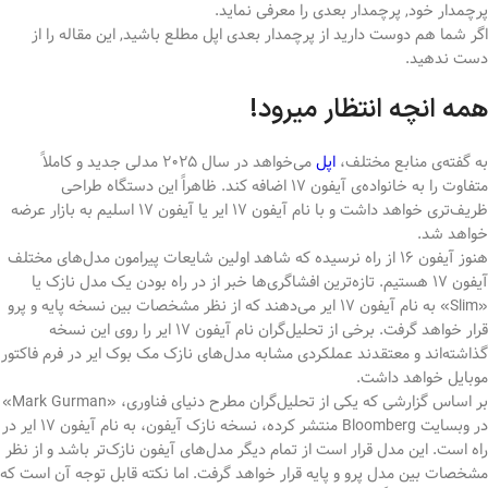
پرچمدار خود, پرچمدار بعدی را معرفی نماید.
اگر شما هم دوست دارید از پرچمدار بعدی اپل مطلع باشید, این مقاله را از
دست ندهید.
همه انچه انتظار میرود!
به‌ گفته‌ی منابع مختلف،
اپل
می‌خواهد در سال ۲۰۲۵ مدلی جدید و کاملاً
متفاوت را به خانواده‌ی آيفون ۱۷ اضافه کند. ظاهراً این دستگاه طراحی
ظریف‌تری خواهد داشت و با نام آیفون ۱۷ ایر یا آيفون ۱۷ اسلیم به بازار عرضه
خواهد شد.
هنوز آیفون 16 از راه نرسیده که شاهد اولین شایعات پیرامون مدل‌های مختلف
آیفون 17 هستیم. تازه‌ترین افشاگری‌ها خبر از در راه بودن یک مدل نازک یا
«Slim» به نام آیفون 17 ایر می‌دهند که از نظر مشخصات بین نسخه پایه و پرو
قرار خواهد گرفت. برخی از تحلیل‌گران نام آیفون ۱۷ ایر را روی این نسخه
گذاشته‌اند و معتقدند عملکردی مشابه مدل‌های نازک مک ‌بوک ایر در فرم فاکتور
موبایل خواهد داشت.
بر اساس گزارشی که یکی از تحلیل‌گران مطرح دنیای فناوری، «Mark Gurman»
در ‌وبسایت Bloomberg منتشر کرده، نسخه نازک‌ آیفون، به نام آیفون ۱۷ ایر ‌در
راه است. این مدل قرار است از تمام دیگر مدل‌های آیفون نازک‌تر باشد و از نظر
مشخصات بین مدل پرو و پایه قرار خواهد گرفت. اما نکته قابل توجه آن است که