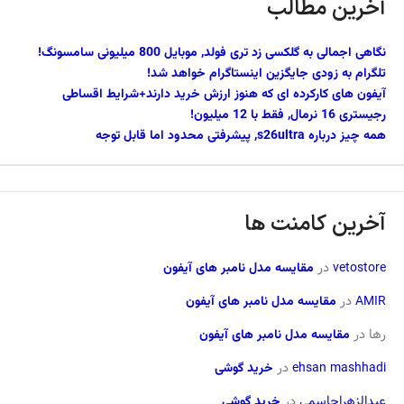
آخرین مطالب
نگاهی اجمالی به گلکسی زد تری فولد, موبایل 800 میلیونی سامسونگ!
تلگرام به زودی جایگزین اینستاگرام خواهد شد!
آیفون های کارکرده ای که هنوز ارزش خرید دارند+شرایط اقساطی
رجیستری 16 نرمال, فقط با 12 میلیون!
همه چیز درباره s26ultra, پیشرفتی محدود اما قابل توجه
آخرین کامنت ها
vetostore
در
مقایسه مدل نامبر های آیفون
AMIR
در
مقایسه مدل نامبر های آیفون
رها
در
مقایسه مدل نامبر های آیفون
ehsan mashhadi
در
خرید گوشی
عبدالزهراجاسمی
در
خرید گوشی