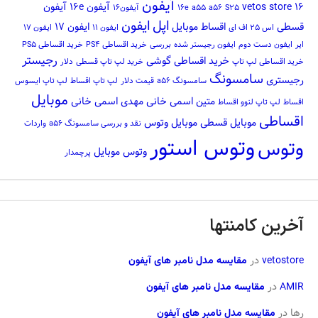
آیفون
16
vetos store
آیفون 16e
آیفون
S25
a56
a55
16e
آیفون16
اپل
ایفون
قسطی
اقساط موبایل
ایفون 17
اس 25 اف ای
ایفون 11
ایفون 17
ایر
ایفون دست دوم
ایفون رجیستر شده
بررسی
خرید اقساطی PS4
خرید اقساطی PS5
رجیستر
خرید اقساطی گوشی
خرید اقساطی لپ تاپ
خرید لپ تاپ قسطی
دلار
سامسونگ
رجیستری
سامسونگ a56
قیمت دلار
لپ تاپ اقساط
لپ تاپ ایسوس
موبایل
متین اسمی خانی
مهدی اسمی خانی
اقساط
لپ تاپ لنوو اقساط
اقساطی
موبایل قسطی
موبایل وتوس
نقد و بررسی سامسونگ a56
واردات
وتوس استور
وتوس
وتوس موبایل
پرچمدار
آخرین کامنتها
vetostore
در
مقایسه مدل نامبر های آیفون
AMIR
در
مقایسه مدل نامبر های آیفون
رها
در
مقایسه مدل نامبر های آیفون