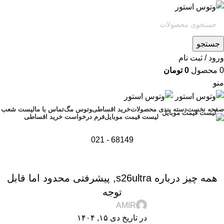
جستجو
ورود / ثبت نام
0
محصول
0
تومان
منو
صفحه نخست
دسته بندی محصولات
خرید اقساطی
وتوس مگ
تماس با ما
لیست شعب
فرم درخواست خرید اقساطی
لیست قیمت موبایل
68149 - 021
,
,
,
,
اخبار
تجارت الکترونیک
تکنولوژی و کالای دیجیتال
راهنمای خرید
راهنمای خرید گوشی
همه چیز درباره s26ultra, پیشرفتی محدود اما قابل
,
نقد و بررسی
توجه
AMIR
در تاریخ دی ۱۵, ۱۴۰۴