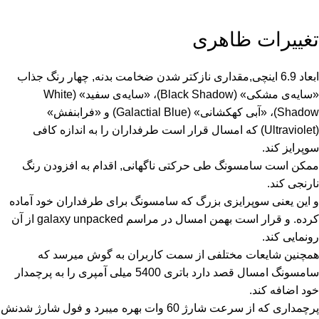
تغییرات ظاهری
ابعاد 6.9 اینچی,مقداری نازکتر شدن ضخامت بدنه, چهار رنگ جذاب
«سایه‌ی مشکی» (Black Shadow)، «سایه‌ی سفید» (White
Shadow)، «آبی کهکشانی» (Galactial Blue) و «فرابنفش»
(Ultraviolet) که امسال قرار است طرفداران را به اندازه کافی
سوپرایز کند.
ممکن است سامسونگ طی حرکتی ناگهانی, اقدام به افزودن رنگ
نارنجی کند.
و این یعنی سوپرایزی بزرگ که
سامسونگ
برای طرفداران خود آماده
کرده. و قرار است بهمن امسال در مراسم galaxy unpacked از آن
رونمایی کند.
همچنین شایعات مختلفی از سمت کاربران به گوش میرسد که
سامسونگ امسال قصد دارد باتری 5400 میلی آمپری را به پرچمدار
خود اضافه کند.
پرچمداری که از سرعت شارژ 60 وات بهره میبرد و فول شارژ شدنش