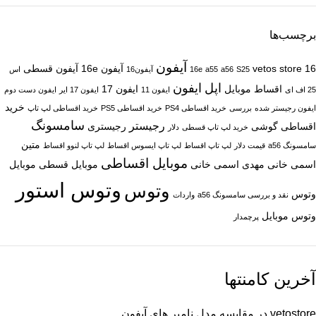
برچسب‌ها
آیفون
16
vetos store
آیفون 16e
آیفون قسطی
S25
a56
a55
16e
آیفون16
اس
اپل
ایفون
اقساط موبایل
ایفون 17
25 اف ای
ایفون 11
ایفون 17 ایر
ایفون دست دوم
خرید
ایفون رجیستر شده
بررسی
خرید اقساطی PS4
خرید اقساطی PS5
خرید اقساطی لپ تاپ
سامسونگ
رجیستر
اقساطی گوشی
رجیستری
خرید لپ تاپ قسطی
دلار
متین
سامسونگ a56
قیمت دلار
لپ تاپ اقساط
لپ تاپ ایسوس اقساط
لپ تاپ لنوو اقساط
موبایل اقساطی
اسمی خانی
مهدی اسمی خانی
موبایل قسطی
موبایل
وتوس استور
وتوس
وتوس
نقد و بررسی سامسونگ a56
واردات
وتوس موبایل
پرچمدار
آخرین کامنتها
vetostore
در
مقایسه مدل نامبر های آیفون