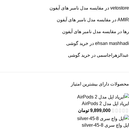
vetostore
در
مقایسه مدل نامبر های آیفون
AMIR
در
مقایسه مدل نامبر های آیفون
رها
در
مقایسه مدل نامبر های آیفون
ehsan mashhadi
در
خرید گوشی
عبدالزهراجاسمی
در
خرید گوشی
محصولات دارای بیشترین امتیاز
ایرپاد اپل مدل AirPods 2
9,899,000
تومان
اپل واچ سری 8-45-silver