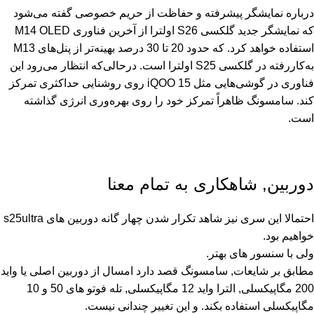
درباره نمایشگر پیشرفته و حفاظت از حریم خصوصی گفته می‌شود
که نمایشگر جدید گلکسی S26 اولترا از آخرین فناوری M14 OLED
استفاده خواهد کرد. که حدود 20 تا 30 درصد بهینه‌تر از پنل‌های M13
به‌کاررفته در گلکسی S25 اولترا است. درحالی‌که انتظار می‌رود این
فناوری در گوشی‌هایی مثل iQOO 15 روی روشنایی حداکثری تمرکز
کند. سامسونگ ظاهراً تمرکز خود را روی بهره‌وری انرژی گذاشته
است.
دوربین, شاهکاری به تمام معنا
احتمالا این سری نیز شاهد تکرار شدن چهار گانه دوربین های s25ultra
خواهیم بود.
ولی با سنسور های بهتر.
مطابق بر شایعات, سامسونگ قصد دارد امسال از دوربین اصلی یا واید
200 مگاپیکسلی, الترا واید 12 مگاپیکسلی, تله فوتو های 50 و 10
مگاپیکسلی استفاده بکند. و این تغییر چندانی نیست.