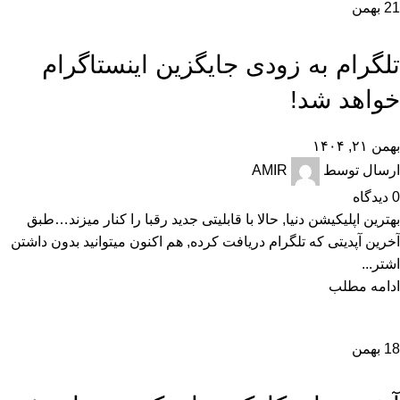
21
بهمن
,
,
,
آموزش و ترفند
اخبار
تجارت الکترونیک
تکنولوژی و کالای دیجیتال
تلگرام به زودی جایگزین اینستاگرام
خواهد شد!
بهمن ۲۱, ۱۴۰۴
ارسال توسط
AMIR
0
دیدگاه
بهترین اپلیکیشن دنیا, حالا با قابلیتی جدید رقبا را کنار میزند…طبق
آخرین آپدیتی که تلگرام دریافت کرده, هم اکنون میتوانید بدون داشتن
اشتر...
ادامه مطلب
18
بهمن
,
,
,
تکنولوژی و کالای دیجیتال
راهنمای خرید
راهنمای خرید گوشی
نقد و بررسی