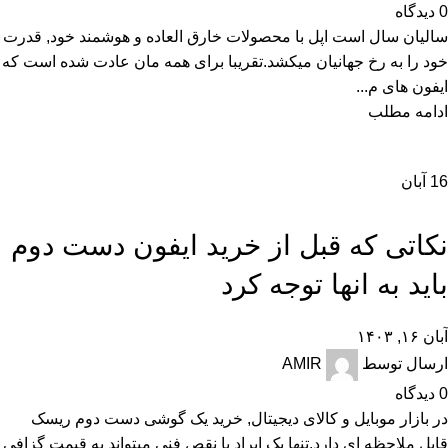
0
دیدگاه
سالیان سال است اپل با محصولات خارق العاده و هوشمند خود, قدرت
خود را به رخ جهانیان میکشد.تقریبا برای همه مان عادت شده است که
ایفون های م...
ادامه مطلب
16
آبان
,
,
,
آموزش و ترفند
تکنولوژی و کالای دیجیتال
راهنمای خرید
راهنمای خرید گوشی
نکاتی که قبل از خرید ایفون دست دوم
باید به انها توجه کرد
آبان ۱۶, ۱۴۰۳
ارسال توسط
AMIR
0
دیدگاه
در بازار موبایل و کالای دیجیتال, خرید یک گوشی دست دوم ریسک
قابل ملاحظه ای دارد.تنها یک ایراد یا نقص فنی میتواند به قیمت گزافی