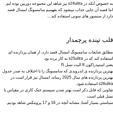
به خصوص آنکه در s24ultra نیز شاهد این مجموعه دوربین بوده ایم.
اما قصه آن جایی جذاب میشود که بفهمیم سامسونگ امسال قصد
دارد از سنسور های سونی استفاده کند…
قلب تپنده پرچمدار
مطابق شایعات سامسونگ امسال قصد دارد. از همان پردازنده ای
استفاده کند که در
s25ultra
به کار برده بود
یعنی اسنپدراکون 8 الیت نسل 5!
بهترین پردازنده ی اندرویدی که سامسونگ را با اختلاف به صدر جدول
بهترین پردازنده های سال 2025 رساند. امسال نیز قرار است در
s26ultra استفاده شود.
تفاوتی که قابل ذکر است بهتر شدن سیستم خنک کاری در مقیاس با
نسل قبلی است.
سیاستی بسیار آشنا, مشابه آنچه در 16 و 17 پرومکس شاهد بودیم.