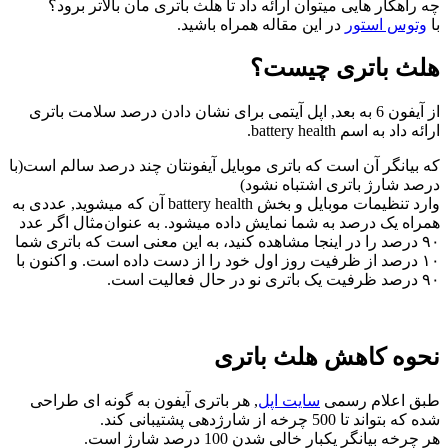
چه راهکار هایی میتوان ارائه داد تا هلث باتری مان بالاتر برود؟
با
وتوس استور
در این مقاله همراه باشید.
هلث باتری چیست؟
از آیفون 6 به بعد, اپل آیتمی برای نشان دادن درصد سلامت باتری
ارائه داد به اسم battery health.
که بیانگر آن است که باتری موبایل آیفونتان چند درصد سالم است(با
درصد شارژ باتری اشتباه نشود)
وارد تنظیمات موبایل و بخش battery health آن که میشوید, عددی به
همراه یک درصد به شما نمایش داده میشود. به عنوان‌مثال اگر عدد
۹۰ درصد را در اینجا مشاهده کنید، به این معنی است که باتری شما
۱۰ درصد از ظرفیت روز اول خود را از دست داده است. و اکنون با
۹۰ درصد ظرفیت یک باتری نو در حال فعالیت است.
نحوه کاهش هلث باتری
طبق اعلام رسمی
سایت اپل
, هر باتری آیفون به گونه ای طراحی
شده که بتواند تا 500 چرخه از شارژدهی پشتیبانی کند.
هر چرخه بیانگر یکبار خالی شدن 100 درصد شارژ است.