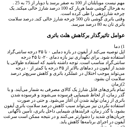
مهم نیست موبایلتان از 100 به صفر برسد یا دوبار از 75 به 25 .
به هرحال گوشی شما هربار که 100 درصد شارژ خالی میکند, یک
چرخه شارژدهی را طی کرده است.
وقتی باتری گوشی تان 500 چرخه شارژ خالی کند, درصد سلامت
باتری تان به 80 درصد میرسد.
عوامل تاثیرگذار برکاهش هلث باتری
1) دما
اپل توصیه می‌کند از آیفون در بازه دمایی ۰ تا ۳۵ درجه سانتی‌گراد
استفاده شود. برای نگهداری نیز بازه دمای ۲۰- تا ۴۵ درجه
سانتی‌گراد مناسب است. توجه داشته باشید که استفاده طولانی یا
شدید از آیفون در دماهای بالاتر از ۳۵ درجه یا کمتر از ۰ درجه
می‌تواند موجب اختلال در عملکرد باتری و کاهش سریع‌تر درصد
سلامت آن بشود.
2)زمان
تمام باتری‌های قابل شارژ یک کالای مصرفی به شمار می‌آیند. و با
گذر زمان، از لحاظ شیمیایی فرسوده می‌شوند و فرسوده شدن
باتری از زمان تولید شدن آن آغاز می‌شود. و حتی در صورت
استفاده نکردن نیز می‌تواند سبب کاهش درصد سلامت باتری آیفون
بشود. با گذر زمان، فرایند‌های شیمایی داخل باتری، تأمین ناگهانی
جریان‌های شدید را دشوارتر می‌کنند و در نتیجه ممکن است سرعت
آیفون در اجرای برنامه‌ها کاهش یابد.