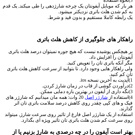
3)نحوه استفاده
هر بار که موبایل آیفونتان یک چرخه شارژدهی را طی میکند, یک قدم
به کم شدن هلث باتری نزدیکتر میشود.
یک رابطه کاملا مستقیم و بدون قید و شرط.
راهکار های جلوگیری از کاهش هلث باتری
بر هیچکس پوشیده نیست که هیچ جوره نمیتوان درصد هلث باتری
آیفونتان را افزایش داد.
مگر آنکه باتری تان را تعویض کنید.
ولی راهکار هایی وجود دارد. تا بتوانید از سرعت کاهش هلث باتری
تان کم کنید.
1)آپدیت به آخرین نسخه ios.
2)درآوردن گوشی از قاب در زمان شارژ کردن.
3)نگه داری از آیفون در بهترین بازه دمایی ممکن.
4)استفاده از
شارژر اصل
20 وات: همه مان میدانیم که شارژر های
فیک و های کپی چقدر روی کاهش درصد سلامت باتری تان اثر
گذارند.
استفاده از یک شارژر اصل فارغ از تاثیر روی سرعت شارژ, میتواند
روی سرعت کم شدن هلث باتری تان تاثیر ویژه ای بگذارد.
بهتر است آیفون را در چه درصدی به شارژ بزنیم یا از