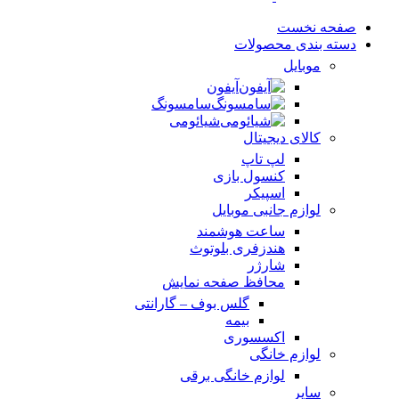
صفحه نخست
دسته بندی محصولات
موبایل
آیفون
سامسونگ
شیائومی
کالای دیجیتال
لپ تاپ
کنسول بازی
اسپیکر
لوازم جانبی موبایل
ساعت هوشمند
هندزفری بلوتوث
شارژر
محافظ صفحه نمایش
گلس بوف – گارانتی
بیمه
اکسسوری
لوازم خانگی
لوازم خانگی برقی
سایر