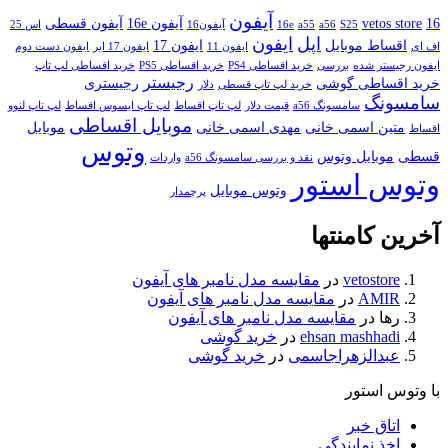
آیفون
16
vetos store
آیفون 16e
آیفون قسطی
S25
a56
a55
16e
آیفون16
اس 25
اپل
ایفون
اقساط موبایل
ایفون 17
اف ای
ایفون 11
ایفون 17 ایر
ایفون دست دوم
ایفون رجیستر شده
بررسی
خرید اقساطی PS4
خرید اقساطی PS5
خرید اقساطی لپ تاپ
رجیستر
خرید اقساطی گوشی
رجیستری
خرید لپ تاپ قسطی
دلار
سامسونگ
سامسونگ a56
قیمت دلار
لپ تاپ اقساط
لپ تاپ ایسوس اقساط
لپ تاپ لنوو
موبایل اقساطی
متین اسمی خانی
مهدی اسمی خانی
موبایل
اقساط
وتوس
قسطی
موبایل وتوس
نقد و بررسی سامسونگ a56
واردات
وتوس استور
وتوس موبایل
پرچمدار
آخرین کامنتها
vetostore
در
مقایسه مدل نامبر های آیفون
AMIR
در
مقایسه مدل نامبر های آیفون
رها
در
مقایسه مدل نامبر های آیفون
ehsan mashhadi
در
خرید گوشی
عبدالزهراجاسمی
در
خرید گوشی
با وتوس استور
اتاق خبر
اخذ نمایندگی