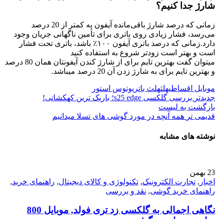
شارژ جدا کنیم؟
زمانی که درصد شارژ باقی‌مانده آیفون به کمتر از 20 درصد
می‌رسد، فشار زیادی روی باتری برای تأمین ناگهانی جریان وجود
دارد.زمانی که درصد باتری آیفون ۱۰۰٪ باشد، باتری تحت فشار
است و بهتر است زودتر شروع به استفاده کنید
میتوان گفت بهترین تایم برای از شارژ کندن آیفونتان همان 80 درصد
و بهترین تایم برای به شارژ زدن آن 20 درصد میباشد.
موبایل اقساطی
هلث
هلث باتری
وتوس استور
جدیدتر
بررسی گلکسی s25 edge؛ باریک ترین کهکشانی!
بازگشت به لیست
قدیمی تر
همه آنچه در مورد گوشی های تسلا میدانیم
نوشته های مشابه
23
بهمن
اخبار
,
تجارت الکترونیک
,
تکنولوژی و کالای دیجیتال
,
راهنمای خرید
,
راهنمای خرید گوشی
,
نقد و بررسی
نگاهی اجمالی به گلکسی زد تری فولد, موبایل 800