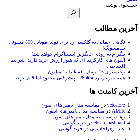
جستجوی نوشته
آخرین مطالب
نگاهی اجمالی به گلکسی زد تری فولد, موبایل 800 میلیونی
سامسونگ!
تلگرام به زودی جایگزین اینستاگرام خواهد شد!
آیفون های کارکرده ای که هنوز ارزش خرید دارند+شرایط
اقساطی
رجیستری 16 نرمال, فقط با 12 میلیون!
همه چیز درباره s26ultra, پیشرفتی محدود اما قابل توجه
آخرین کامنت ها
vetostore
در
مقایسه مدل نامبر های آیفون
AMIR
در
مقایسه مدل نامبر های آیفون
رها
در
مقایسه مدل نامبر های آیفون
ehsan mashhadi
در
خرید گوشی
عبدالزهراجاسمی
در
خرید گوشی