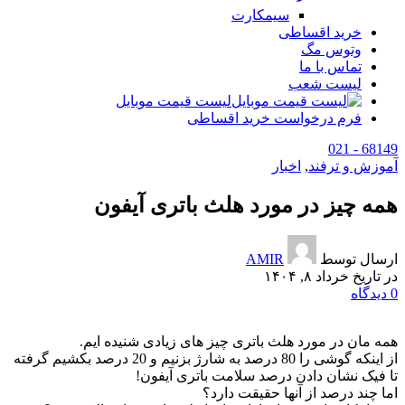
سیمکارت
خرید اقساطی
وتوس مگ
تماس با ما
لیست شعب
لیست قیمت موبایل
فرم درخواست خرید اقساطی
68149 - 021
آموزش و ترفند
,
اخبار
همه چیز در مورد هلث باتری آیفون
ارسال توسط
AMIR
در تاریخ خرداد ۸, ۱۴۰۴
0
دیدگاه
همه مان در مورد هلث باتری چیز های زیادی شنیده ایم.
از اینکه گوشی را 80 درصد به شارژ بزنیم و 20 درصد بکشیم گرفته
تا فیک نشان دادن درصد سلامت باتری آیفون!
اما چند درصد از آنها حقیقت دارد؟