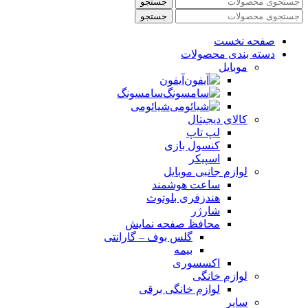
جستجو
جستجو
صفحه نخست
دسته بندی محصولات
موبایل
آیفون
سامسونگ
شیائومی
کالای دیجیتال
لپ تاپ
کنسول بازی
اسپیکر
لوازم جانبی موبایل
ساعت هوشمند
هندزفری بلوتوث
شارژر
محافظ صفحه نمایش
گلس بوف – گارانتی
بیمه
اکسسوری
لوازم خانگی
لوازم خانگی برقی
سایر