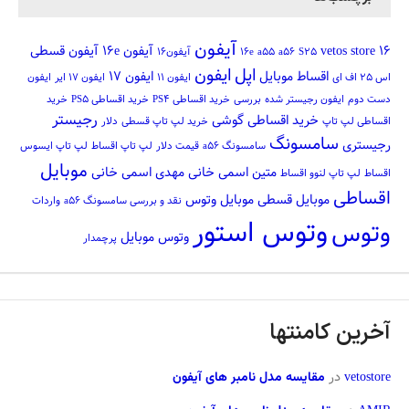
آیفون
16
vetos store
آیفون 16e
آیفون قسطی
S25
a56
a55
16e
آیفون16
اپل
ایفون
اقساط موبایل
ایفون 17
اس 25 اف ای
ایفون 11
ایفون 17 ایر
ایفون
دست دوم
ایفون رجیستر شده
بررسی
خرید اقساطی PS4
خرید اقساطی PS5
خرید
رجیستر
خرید اقساطی گوشی
اقساطی لپ تاپ
خرید لپ تاپ قسطی
دلار
سامسونگ
رجیستری
سامسونگ a56
قیمت دلار
لپ تاپ اقساط
لپ تاپ ایسوس
موبایل
متین اسمی خانی
مهدی اسمی خانی
اقساط
لپ تاپ لنوو اقساط
اقساطی
موبایل قسطی
موبایل وتوس
نقد و بررسی سامسونگ a56
واردات
وتوس استور
وتوس
وتوس موبایل
پرچمدار
آخرین کامنتها
vetostore
در
مقایسه مدل نامبر های آیفون