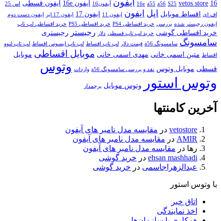
آیفون
16
vetos store
آیفون 16e
آیفون قسطی
S25
a56
a55
16e
آیفون16
اس 25
اپل
ایفون
اقساط موبایل
ایفون 17
اف ای
ایفون 11
ایفون 17 ایر
ایفون دست دوم
ایفون رجیستر شده
بررسی
خرید اقساطی PS4
خرید اقساطی PS5
خرید اقساطی لپ تاپ
رجیستر
خرید اقساطی گوشی
رجیستری
خرید لپ تاپ قسطی
دلار
سامسونگ
سامسونگ a56
قیمت دلار
لپ تاپ اقساط
لپ تاپ ایسوس اقساط
لپ تاپ لنوو
موبایل اقساطی
متین اسمی خانی
مهدی اسمی خانی
موبایل
اقساط
وتوس
قسطی
موبایل وتوس
نقد و بررسی سامسونگ a56
واردات
وتوس استور
وتوس موبایل
پرچمدار
آخرین کامنتها
vetostore
در
مقایسه مدل نامبر های آیفون
AMIR
در
مقایسه مدل نامبر های آیفون
رها
در
مقایسه مدل نامبر های آیفون
ehsan mashhadi
در
خرید گوشی
عبدالزهراجاسمی
در
خرید گوشی
با وتوس استور
اتاق خبر
اخذ نمایندگی
همکاری با سازمان‌ها