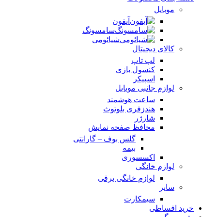
موبایل
آیفون
سامسونگ
شیائومی
کالای دیجیتال
لپ تاپ
کنسول بازی
اسپیکر
لوازم جانبی موبایل
ساعت هوشمند
هندزفری بلوتوث
شارژر
محافظ صفحه نمایش
گلس بوف – گارانتی
بیمه
اکسسوری
لوازم خانگی
لوازم خانگی برقی
سایر
سیمکارت
خرید اقساطی