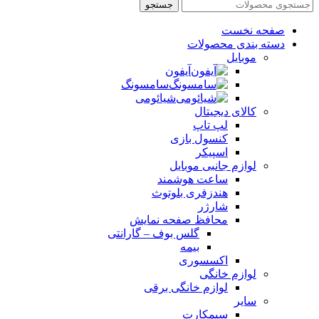
جستجو
صفحه نخست
دسته بندی محصولات
موبایل
آیفون
سامسونگ
شیائومی
کالای دیجیتال
لپ تاپ
کنسول بازی
اسپیکر
لوازم جانبی موبایل
ساعت هوشمند
هندزفری بلوتوث
شارژر
محافظ صفحه نمایش
گلس بوف – گارانتی
بیمه
اکسسوری
لوازم خانگی
لوازم خانگی برقی
سایر
سیمکارت