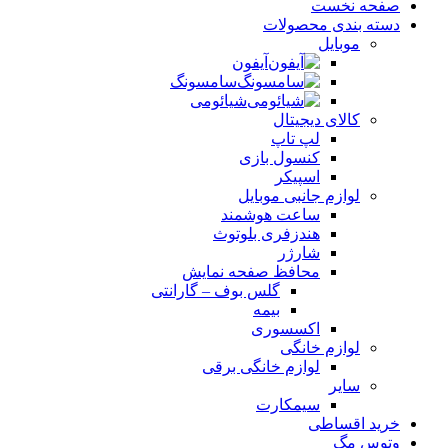
صفحه نخست
دسته بندی محصولات
موبایل
آیفون
سامسونگ
شیائومی
کالای دیجیتال
لپ تاپ
کنسول بازی
اسپیکر
لوازم جانبی موبایل
ساعت هوشمند
هندزفری بلوتوث
شارژر
محافظ صفحه نمایش
گلس بوف – گارانتی
بیمه
اکسسوری
لوازم خانگی
لوازم خانگی برقی
سایر
سیمکارت
خرید اقساطی
وتوس مگ