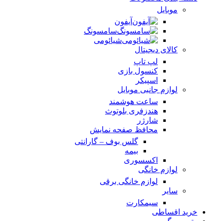
موبایل
آیفون
سامسونگ
شیائومی
کالای دیجیتال
لپ تاپ
کنسول بازی
اسپیکر
لوازم جانبی موبایل
ساعت هوشمند
هندزفری بلوتوث
شارژر
محافظ صفحه نمایش
گلس بوف – گارانتی
بیمه
اکسسوری
لوازم خانگی
لوازم خانگی برقی
سایر
سیمکارت
خرید اقساطی