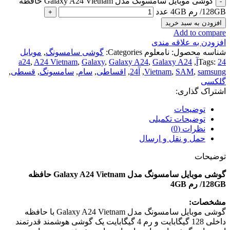
گوشی موبایل سامسونگ مدل Galaxy A24 Vietnam حافظه
128GB/ رم 4GB عدد
افزودن به سبد خرید
Add to compare
افزودن به علاقه مندی
شناسه محصول:
نامعلوم
Categories:
گوشی سامسونگ
,
موبایل
24آ
Tags:
,
Galaxy A24
,
Galaxy A24
,
Galaxy
,
A24 Vietnam
,
a24
samsung
,
SAM
,
Vietnam
,
آ24
,
اقساطی
,
سام
,
سامسونگ
,
قسطی
,
گلکسی
اشتراک گذاری:
توضیحات
توضیحات تکمیلی
نظرات (0)
حمل و نقل و ارسال
توضیحات
گوشی موبایل سامسونگ مدل Galaxy A24 Vietnam حافظه
128GB/ رم 4GB
مشخصات:
گوشی موبایل سامسونگ مدل Galaxy A24 Vietnam با حافظه
داخلی 128 گیگابایت و رم 4 گیگابایت یک گوشی هوشمند قدرتمند