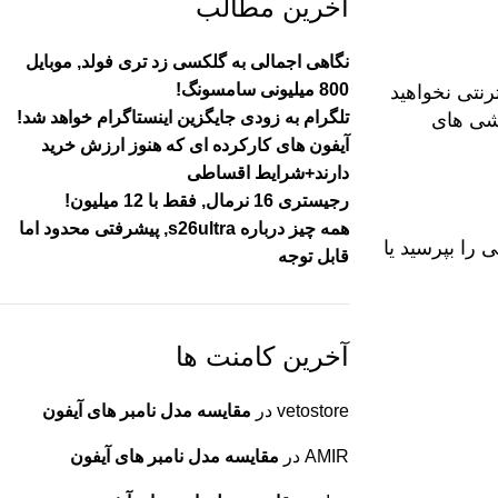
آخرین مطالب
نگاهی اجمالی به گلکسی زد تری فولد, موبایل
800 میلیونی سامسونگ!
رنتی نخواهید
تلگرام به زودی جایگزین اینستاگرام خواهد شد!
وشی های
آیفون های کارکرده ای که هنوز ارزش خرید
دارند+شرایط اقساطی
رجیستری 16 نرمال, فقط با 12 میلیون!
همه چیز درباره s26ultra, پیشرفتی محدود اما
 را بپرسید یا
قابل توجه
آخرین کامنت ها
vetostore
در
مقایسه مدل نامبر های آیفون
AMIR
در
مقایسه مدل نامبر های آیفون