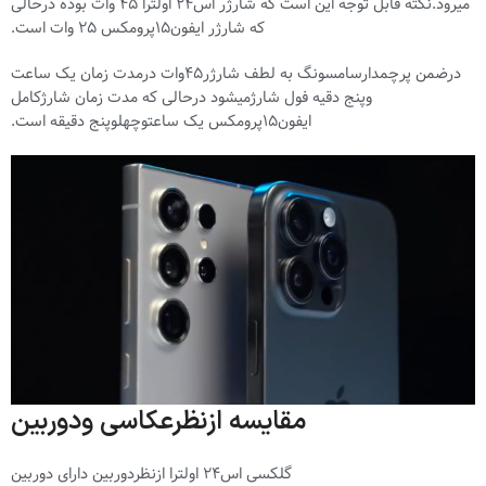
میرود.نکته قابل توجه این است که شارژر اس24 اولترا 45 وات بوده درحالی
که شارژر ایفون15پرومکس 25 وات است.
درضمن پرچمدارسامسونگ به لطف شارژر45وات درمدت زمان یک ساعت
وپنج دقیه فول شارژمیشود درحالی که مدت زمان شارژکامل
ایفون15پرومکس یک ساعتوچهلوپنج دقیقه است.
مقایسه ازنظرعکاسی ودوربین
گلکسی اس24 اولترا ازنظردوربین دارای دوربین