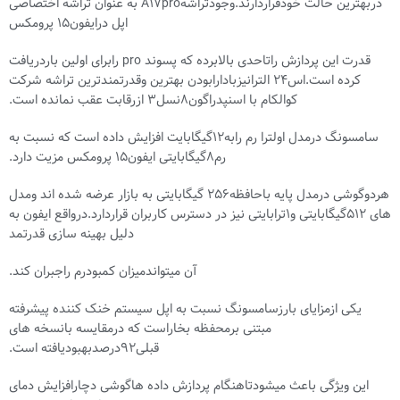
دربهترین حالت خودقراردارند.وجودتراشهA17pro به عنوان تراشه اختصاصی
اپل درایفون15 پرومکس
قدرت این پردازش راتاحدی بالابرده که پسوند pro رابرای اولین باردریافت
کرده است.اس24 الترانیزبادارابودن بهترین وقدرتمندترین تراشه شرکت
کوالکام با اسنپدراگون8نسل3 ازرقابت عقب نمانده است.
سامسونگ درمدل اولترا رم رابه12گیگابایت افزایش داده است که نسبت به
رم8گیگابایتی ایفون15 پرومکس مزیت دارد.
هردوگوشی درمدل پایه باحافظه256 گیگابایتی به بازار عرضه شده اند ومدل
های 512گیگابایتی و1ترابایتی نیز در دسترس کاربران قراردارد.درواقع ایفون به
دلیل بهینه سازی قدرتمد
آن میتواندمیزان کمبودرم راجبران کند.
یکی ازمزایای بارزسامسونگ نسبت به اپل سیستم خنک کننده پیشرفته
مبتنی برمحفظه بخاراست که درمقایسه بانسخه های
قبلی92درصدبهبودیافته است.
این ویژگی باعث میشودتاهنگام پردازش داده هاگوشی دچارافزایش دمای