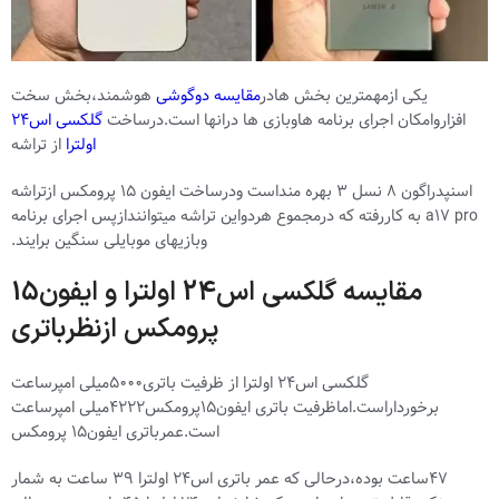
یکی ازمهمترین بخش هادر
مقایسه دوگوشی
هوشمند،بخش سخت
افزاروامکان اجرای برنامه هاوبازی ها درانها است.درساخت
گلکسی اس24
اولترا
از تراشه
اسنپدراگون 8 نسل 3 بهره منداست ودرساخت ایفون 15 پرومکس ازتراشه
a17 pro به کاررفته که درمجموع هردواین تراشه میتوانندازپس اجرای برنامه
وبازیهای موبایلی سنگین برایند.
مقایسه گلکسی اس24 اولترا و ایفون15
پرومکس ازنظرباتری
گلکسی اس24 اولترا از ظرفیت باتری5000میلی امپرساعت
برخورداراست.اماظرفیت باتری ایفون15پرومکس4222میلی امپرساعت
است.عمرباتری ایفون15 پرومکس
47ساعت بوده،درحالی که عمر باتری اس24 اولترا 39 ساعت به شمار