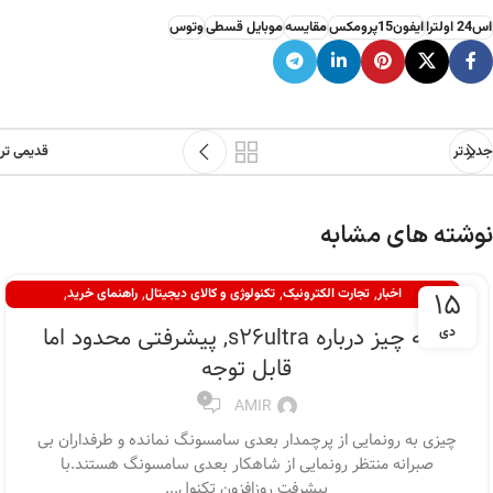
اس24 اولترا
ایفون15پرومکس
مقایسه
موبایل قسطی
وتوس
جدیدتر
قدیمی تر
نوشته های مشابه
,
,
,
,
15
اخبار
تجارت الکترونیک
تکنولوژی و کالای دیجیتال
راهنمای خرید
,
راهنمای خرید گوشی
نقد و بررسی
همه چیز درباره s26ultra, پیشرفتی محدود اما
دی
قابل توجه
0
AMIR
چیزی به رونمایی از پرچمدار بعدی سامسونگ نمانده و طرفداران بی
صبرانه منتظر رونمایی از شاهکار بعدی سامسونگ هستند.با
پیشرفت روزافزون تکنول...