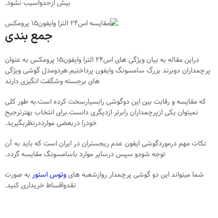
بیش ازحدواسیب نشود.
جمع بندی
دراین مقاله به بیان ویژگی های اس24 الترا وایفون15 پرومکس به عنوان
پرچمداران دوبرند بزرگ سامسونگ وایفون پرداختیم.هردومدل گوشی ویژگی
های برجسته وشگفت انگیزی دارند
که مقایسه و رقابت بین این دوگوشی رابسیارسخت کرده است.به طور کلی
نمیتوان یکی ازپرچمداران رابرتر ازدیگری دانست.برای انتخاب بهترترجیح
خودرا دربعضی موارددرنظربگیرید.
نکات مهم درموردگوشی ایفون عدم ریجستران در ایران است که باید به آن
توجه شودو سپس درسایر موارد باسامسونگ مقایسه گردد.
شما میتواند این دو گوشی پرچمدار روازشعبه های
وتوس استور
به صورت
نقدواقساط خریداری کنید.