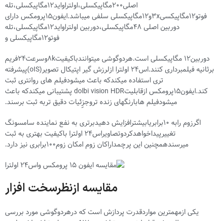
اصلی200مگاپیکسلی،اولتراواید12مگاپیکسلی،تله
فوتو12مگاپیکسی3xو12مگاپیکسلی سلفی میباشد.ایفون15پرومکس دارای
دوربین اصلی 48مگاپیکسلی،دوربین اولتراواید12مگاپیکسلی،تله
فوتو12مگاپیکسلی و
دوربین12 مگاپیکسلی است.هردوگوشی میتوانندباکیفیت8kوسرعت24فریم
برثانیه فیلمبرداری کنند.اس24 اولترا ازلرزش گیر اپتیکال تصویر(oIS)پیشرفته
تری استفاده میکندکه باعث میشودفیلم های روانتری ثبت
کند.ایفون15پرومکس ازقابلیتdolbi vision HDR پشتیبانی میکندکه باعث
میشودفیلم هابارنگهای زنده تروجزِِئیات دقیق تربه ثبت برسند.
اگرزوم رابه 10برابریابیشترافزایش دهیدبرتری به نفع نماینده سامسونگ
تغییرپیداخواهدکردوتصاویراس24 اولترا باکیفیت بهتری به ثبت
میرسندهمچنین این پرچمداراکان زوم امکان زوم100برابری نیز دارد.
مقایسه ازنظرسخت افزار
یکی ازمهمترین مواردقدرت پردازش است که درهردوگوشی مورد بررسی