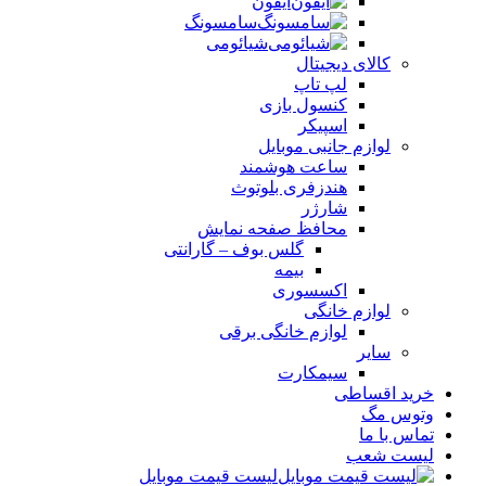
آیفون
سامسونگ
شیائومی
کالای دیجیتال
لپ تاپ
کنسول بازی
اسپیکر
لوازم جانبی موبایل
ساعت هوشمند
هندزفری بلوتوث
شارژر
محافظ صفحه نمایش
گلس بوف – گارانتی
بیمه
اکسسوری
لوازم خانگی
لوازم خانگی برقی
سایر
سیمکارت
خرید اقساطی
وتوس مگ
تماس با ما
لیست شعب
لیست قیمت موبایل