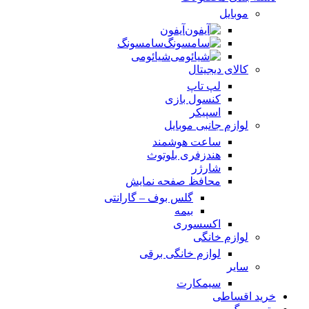
موبایل
آیفون
سامسونگ
شیائومی
کالای دیجیتال
لپ تاپ
کنسول بازی
اسپیکر
لوازم جانبی موبایل
ساعت هوشمند
هندزفری بلوتوث
شارژر
محافظ صفحه نمایش
گلس بوف – گارانتی
بیمه
اکسسوری
لوازم خانگی
لوازم خانگی برقی
سایر
سیمکارت
خرید اقساطی