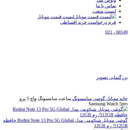
وتوس مگ
تماس با ما
لیست شعب
لیست قیمت موبایل
فرم درخواست خرید اقساطی
68149 - 021
اتمام موجودی
بزرگنمایی تصویر
خانه
موبایل
گوشی سامسونگ
ساعت سامسونگ واچ 5 پرو
Samsung Watch 5pro
گوشی موبایل شیائومی مدل Redmi Note 13 Pro 5G Global حافظه
512GB/ رم 12GB