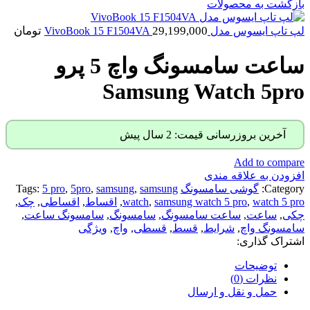
بازگشت به محصولات
29,199,000
تومان
لپ تاپ ایسوس مدل VivoBook 15 F1504VA
ساعت سامسونگ واچ 5 پرو
Samsung Watch 5pro
آخرین بروزرسانی قیمت: 2 سال پیش
Add to compare
افزودن به علاقه مندی
Category:
گوشی سامسونگ
samsung
,
samsung
,
5pro
,
5 pro
Tags:
watch 5 pro
,
samsung watch 5 pro
,
watch
,
اقساط
,
اقساطی
,
چک
,
چکی
,
ساعت
,
ساعت سامسونگ
,
سامسونگ
,
سامسونگ ساعت
,
سامسونگ واچ
,
شرایط
,
قسط
,
قسطی
,
واچ
,
ویژگی
اشتراک گذاری:
توضیحات
نظرات (0)
حمل و نقل و ارسال